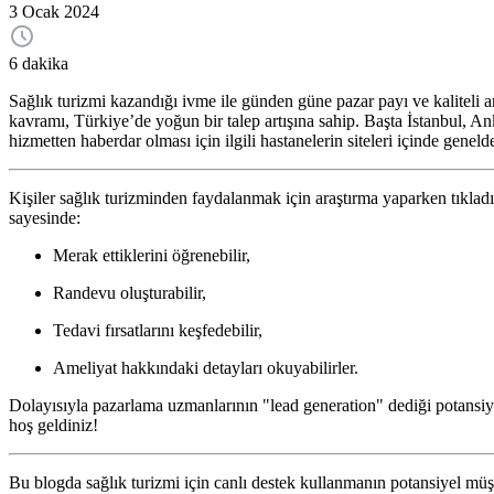
3 Ocak 2024
6 dakika
Sağlık turizmi kazandığı ivme ile günden güne pazar payı ve kaliteli art
kavramı, Türkiye’de yoğun bir talep artışına sahip. Başta İstanbul, Anka
hizmetten haberdar olması için ilgili hastanelerin siteleri içinde geneld
Kişiler sağlık turizminden faydalanmak için araştırma yaparken tıkladıkl
sayesinde:
Merak ettiklerini öğrenebilir,
Randevu oluşturabilir,
Tedavi fırsatlarını keşfedebilir,
Ameliyat hakkındaki detayları okuyabilirler.
Dolayısıyla pazarlama uzmanlarının "lead generation" dediği potansiye
hoş geldiniz!
Bu blogda sağlık turizmi için canlı destek kullanmanın potansiyel müşte