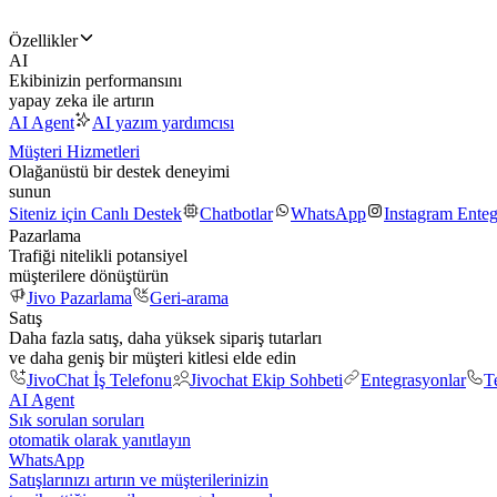
Özellikler
AI
Ekibinizin performansını
yapay zeka ile artırın
AI Agent
AI yazım yardımcısı
Müşteri Hizmetleri
Olağanüstü bir destek deneyimi
sunun
Siteniz için Canlı Destek
Chatbotlar
WhatsApp
Instagram Ente
Pazarlama
Trafiği nitelikli potansiyel
müşterilere dönüştürün
Jivo Pazarlama
Geri-arama
Satış
Daha fazla satış, daha yüksek sipariş tutarları
ve daha geniş bir müşteri kitlesi elde edin
JivoChat İş Telefonu
Jivochat Ekip Sohbeti
Entegrasyonlar
T
AI Agent
Sık sorulan soruları
otomatik olarak yanıtlayın
WhatsApp
Satışlarınızı artırın ve müşterilerinizin