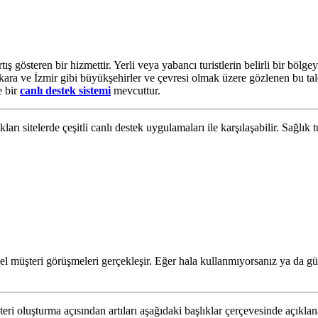
ış gösteren bir hizmettir. Yerli veya yabancı turistlerin belirli bir bölg
ra ve İzmir gibi büyükşehirler ve çevresi olmak üzere gözlenen bu talep ar
e bir
canlı destek sistemi
mevcuttur.
arı sitelerde çeşitli canlı destek uygulamaları ile karşılaşabilir. Sağlık
l müşteri görüşmeleri gerçekleşir. Eğer hala kullanmıyorsanız ya da gün
ri oluşturma açısından artıları aşağıdaki başlıklar çerçevesinde açıklan