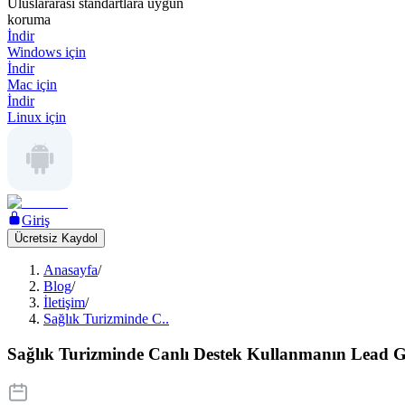
Uluslararası standartlara uygun
koruma
İndir
Windows için
İndir
Mac için
İndir
Linux için
Giriş
Ücretsiz Kaydol
Anasayfa
/
Blog
/
İletişim
/
Sağlık Turizminde C..
Sağlık Turizminde Canlı Destek Kullanmanın Lead Ge