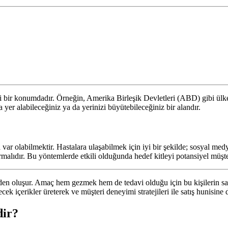
li bir konumdadır. Örneğin, Amerika Birleşik Devletleri (ABD) gibi ülke
 yer alabileceğiniz ya da yerinizi büyütebileceğiniz bir alandır.
da var olabilmektir. Hastalara ulaşabilmek için iyi bir şekilde; sosyal 
alıdır. Bu yöntemlerde etkili olduğunda hedef kitleyi potansiyel müşteri
erden oluşur. Amaç hem gezmek hem de tedavi olduğu için bu kişilerin sa
cek içerikler üreterek ve müşteri deneyimi stratejileri ile satış hunisine d
dir?