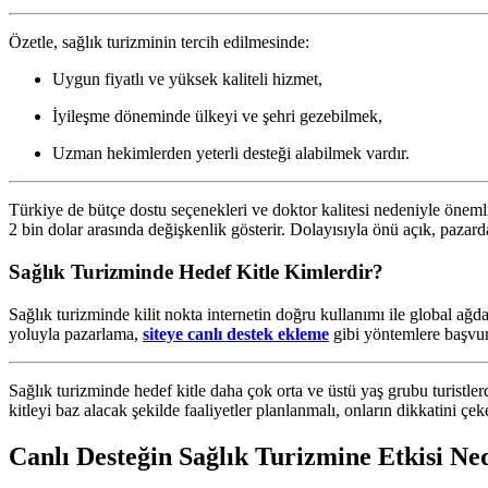
Özetle, sağlık turizminin tercih edilmesinde:
Uygun fiyatlı ve yüksek kaliteli hizmet,
İyileşme döneminde ülkeyi ve şehri gezebilmek,
Uzman hekimlerden yeterli desteği alabilmek vardır.
Türkiye de bütçe dostu seçenekleri ve doktor kalitesi nedeniyle önem
2 bin dolar arasında değişkenlik gösterir. Dolayısıyla önü açık, pazarda
Sağlık Turizminde Hedef Kitle Kimlerdir?
Sağlık turizminde kilit nokta internetin doğru kullanımı ile global ağ
yoluyla pazarlama,
siteye canlı destek ekleme
gibi yöntemlere başvurm
Sağlık turizminde hedef kitle daha çok orta ve üstü yaş grubu turistl
kitleyi baz alacak şekilde faaliyetler planlanmalı, onların dikkatini çeke
Canlı Desteğin Sağlık Turizmine Etkisi Ne