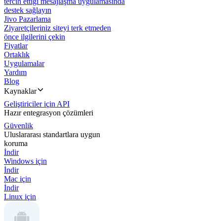
tercih ettiği mesajlaşma uygulamasında
destek sağlayın
Jivo Pazarlama
Ziyaretçileriniz siteyi terk etmeden
önce ilgilerini çekin
Fiyatlar
Ortaklık
Uygulamalar
Yardım
Blog
Kaynaklar
Geliştiriciler için API
Hazır entegrasyon çözümleri
Güvenlik
Uluslararası standartlara uygun
koruma
İndir
Windows için
İndir
Mac için
İndir
Linux için