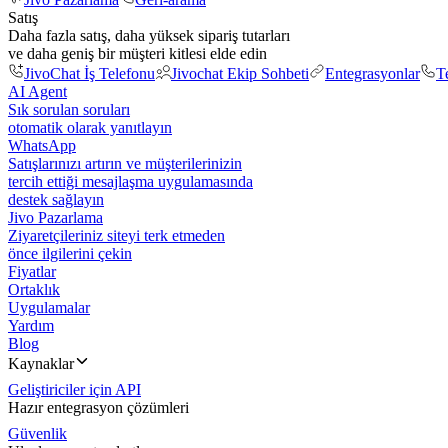
Satış
Daha fazla satış, daha yüksek sipariş tutarları
ve daha geniş bir müşteri kitlesi elde edin
JivoChat İş Telefonu
Jivochat Ekip Sohbeti
Entegrasyonlar
T
AI Agent
Sık sorulan soruları
otomatik olarak yanıtlayın
WhatsApp
Satışlarınızı artırın ve müşterilerinizin
tercih ettiği mesajlaşma uygulamasında
destek sağlayın
Jivo Pazarlama
Ziyaretçileriniz siteyi terk etmeden
önce ilgilerini çekin
Fiyatlar
Ortaklık
Uygulamalar
Yardım
Blog
Kaynaklar
Geliştiriciler için API
Hazır entegrasyon çözümleri
Güvenlik