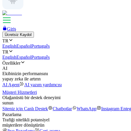
Giriş
Ücretsiz Kaydol
TR
English
Español
Português
TR
English
Español
Português
Özellikler
AI
Ekibinizin performansını
yapay zeka ile artırın
AI Agent
AI yazım yardımcısı
Müşteri Hizmetleri
Olağanüstü bir destek deneyimi
sunun
Siteniz için Canlı Destek
Chatbotlar
WhatsApp
Instagram Ente
Pazarlama
Trafiği nitelikli potansiyel
müşterilere dönüştürün
Jivo Pazarlama
Geri-arama