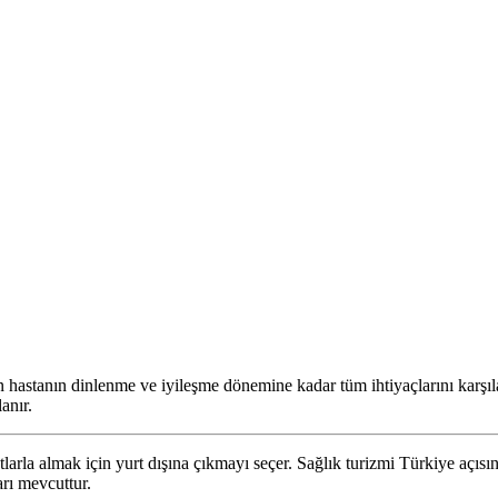
n hastanın dinlenme ve iyileşme dönemine kadar tüm ihtiyaçlarını karşıl
lanır.
atlarla almak için yurt dışına çıkmayı seçer. Sağlık turizmi Türkiye açıs
arı mevcuttur.