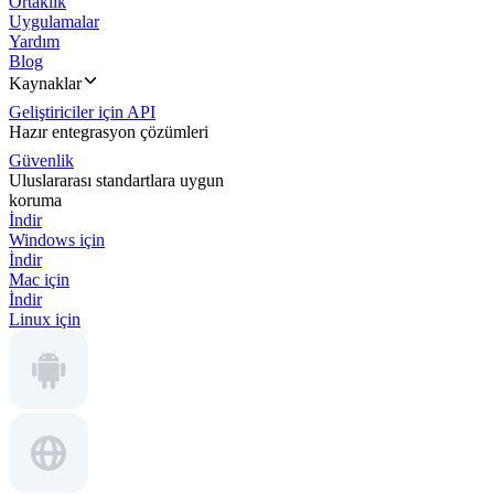
Ortaklık
Uygulamalar
Yardım
Blog
Kaynaklar
Geliştiriciler için API
Hazır entegrasyon çözümleri
Güvenlik
Uluslararası standartlara uygun
koruma
İndir
Windows için
İndir
Mac için
İndir
Linux için