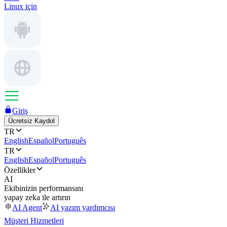
Linux için
Giriş
Ücretsiz Kaydol
TR
English
Español
Português
TR
English
Español
Português
Özellikler
AI
Ekibinizin performansını
yapay zeka ile artırın
AI Agent
AI yazım yardımcısı
Müşteri Hizmetleri