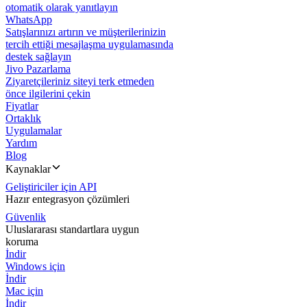
otomatik olarak yanıtlayın
WhatsApp
Satışlarınızı artırın ve müşterilerinizin
tercih ettiği mesajlaşma uygulamasında
destek sağlayın
Jivo Pazarlama
Ziyaretçileriniz siteyi terk etmeden
önce ilgilerini çekin
Fiyatlar
Ortaklık
Uygulamalar
Yardım
Blog
Kaynaklar
Geliştiriciler için API
Hazır entegrasyon çözümleri
Güvenlik
Uluslararası standartlara uygun
koruma
İndir
Windows için
İndir
Mac için
İndir