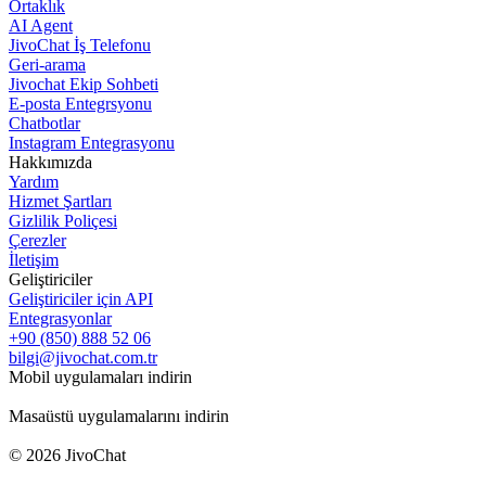
Ortaklık
AI Agent
JivoChat İş Telefonu
Geri-arama
Jivochat Ekip Sohbeti
E-posta Entegrsyonu
Chatbotlar
Instagram Entegrasyonu
Hakkımızda
Yardım
Hizmet Şartları
Gizlilik Poliçesi
Çerezler
İletişim
Geliştiriciler
Geliştiriciler için API
Entegrasyonlar
+90 (850) 888 52 06
bilgi@jivochat.com.tr
Mobil uygulamaları indirin
Masaüstü uygulamalarını indirin
© 2026 JivoChat