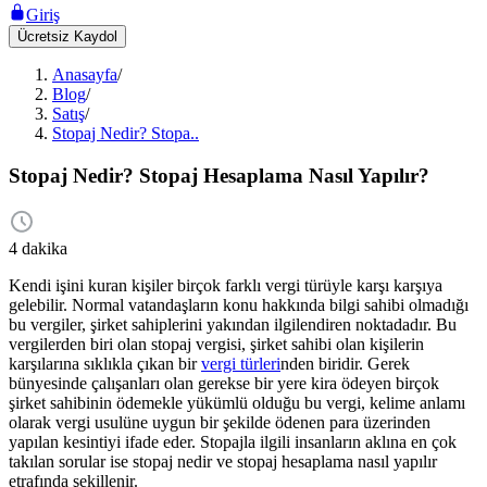
Giriş
Ücretsiz Kaydol
Anasayfa
/
Blog
/
Satış
/
Stopaj Nedir? Stopa..
Stopaj Nedir? Stopaj Hesaplama Nasıl Yapılır?
4 dakika
Kendi işini kuran kişiler birçok farklı vergi türüyle karşı karşıya
gelebilir. Normal vatandaşların konu hakkında bilgi sahibi olmadığı
bu vergiler, şirket sahiplerini yakından ilgilendiren noktadadır. Bu
vergilerden biri olan stopaj vergisi, şirket sahibi olan kişilerin
karşılarına sıklıkla çıkan bir
vergi türleri
nden biridir. Gerek
bünyesinde çalışanları olan gerekse bir yere kira ödeyen birçok
şirket sahibinin ödemekle yükümlü olduğu bu vergi, kelime anlamı
olarak vergi usulüne uygun bir şekilde ödenen para üzerinden
yapılan kesintiyi ifade eder. Stopajla ilgili insanların aklına en çok
takılan sorular ise stopaj nedir ve stopaj hesaplama nasıl yapılır
etrafında şekillenir.