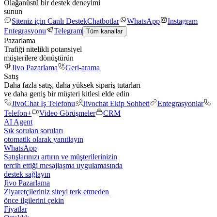
Olağanüstü bir destek deneyimi
sunun
Siteniz için Canlı Destek
Chatbotlar
WhatsApp
Instagram
Entegrasyonu
Telegram
Tüm kanallar
Pazarlama
Trafiği nitelikli potansiyel
müşterilere dönüştürün
Jivo Pazarlama
Geri-arama
Satış
Daha fazla satış, daha yüksek sipariş tutarları
ve daha geniş bir müşteri kitlesi elde edin
JivoChat İş Telefonu
Jivochat Ekip Sohbeti
Entegrasyonlar
Telefon+
Video Görüşmeler
CRM
AI Agent
Sık sorulan soruları
otomatik olarak yanıtlayın
WhatsApp
Satışlarınızı artırın ve müşterilerinizin
tercih ettiği mesajlaşma uygulamasında
destek sağlayın
Jivo Pazarlama
Ziyaretçileriniz siteyi terk etmeden
önce ilgilerini çekin
Fiyatlar