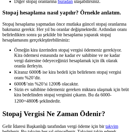
Diğer stopaj oranlarına
buradan
ulaşabilirsiniz.
Stopaj hesaplama nasıl yapılır? Örnekle anlatım.
Stopaj hesaplama yapmadan önce mutlaka güncel stopaj oranlarına
bakmanız gerekir. Her yıl bu oranlar değişmektedir. Ardından oranı
belirledikten sonra şu şekilde bir hesaplama yaparak stopaj
hesaplamasını gerçekleştirebilirsiniz:
Örneğin kira üzerinden stopaj vergisi ödemeniz gerekiyor.
Kira ödemesi esnasında ne kadar ev sahibine ve ne kadar
vergi dairesine ödeyeceğinizi hesaplamak için ilk olarak
oranla ilerleyin.
Kiranız 6000₺ ise kira bedeli için belirlenen stopaj vergisi
oranı %20’dir.
6000₺’nin %20’si 1200₺ olacaktır.
Sizin ev sahibine ödemeniz gereken miktara ulaşmak için brüt
kira bedelinden stopaj vergisini çıkarın. Bu da 6000-
1200=4800₺ şeklindedir.
Stopaj Vergisi Ne Zaman Ödenir?
Gelir İdaresi Başkanlığı tarafından vergi ödeme için bir
takvim
belirlenir. Bu takvim her yıl güncellenir. Takvimi takip ederek