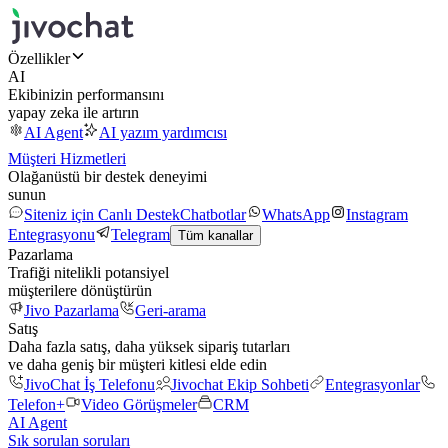
Özellikler
AI
Ekibinizin performansını
yapay zeka ile artırın
AI Agent
AI yazım yardımcısı
Müşteri Hizmetleri
Olağanüstü bir destek deneyimi
sunun
Siteniz için Canlı Destek
Chatbotlar
WhatsApp
Instagram
Entegrasyonu
Telegram
Tüm kanallar
Pazarlama
Trafiği nitelikli potansiyel
müşterilere dönüştürün
Jivo Pazarlama
Geri-arama
Satış
Daha fazla satış, daha yüksek sipariş tutarları
ve daha geniş bir müşteri kitlesi elde edin
JivoChat İş Telefonu
Jivochat Ekip Sohbeti
Entegrasyonlar
Telefon+
Video Görüşmeler
CRM
AI Agent
Sık sorulan soruları