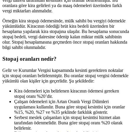
vergi dairesi tarafından kesintiler için oranlar belirlenmiştir. Bu
oranlara göre kira gelirleri ya da maaş ödemeleri üzerinden farklı
vergi miktarları alınmalıdır.
Örneğin kira stopajı ödemesinde, mülk sahibi bu vergiyi ödemekle
yükümlüdür. Kiracının ödediği brüt kira bedeli üzerinden bir
hesaplama yapılarak kira stopajına ulaşılır. Bu hesaplama sonucunda
stopaj bedeli, vergi dairesine ödenip kalan miktar mülk sahibinin
olur. Stopaj hesaplamasına geçmeden önce stopaj oranları hakkında
bilgi sahibi olunmalıdır.
Stopaj oranları nedir?
Gelir ve Kurumlar Vergisi kapsamında kesinti gerektiren noktalar
için stopaj oranları belirlenmiştir. Bu oranlar stopaj vergisi ödemekle
yükümlü olan kişiler için geçerlidir. Şu şekildedir:
Kira ödemeleri için belirlenen kiracının ödemesi gereken
stopaj oranı %20’dir.
Çalışan ödemeleri için Artan Oranlı Vergi Dilimleri
uygulaması kullanılır. Buna göre stopaj kesintisi için oranlar
%15, %20, %27 ve %35 şeklinde farklılık gösterir.
Serbest meslek çalışanları için stopaj kesintisi hizmet alan
tarafından ödenmelidir. Buna göre stopaj oranı %20 olarak
belirlenir.