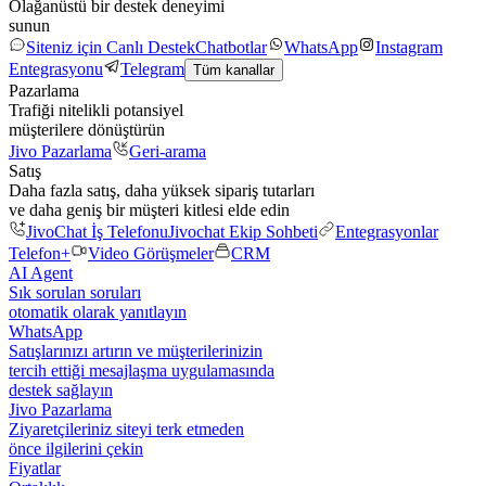
Olağanüstü bir destek deneyimi
sunun
Siteniz için Canlı Destek
Chatbotlar
WhatsApp
Instagram
Entegrasyonu
Telegram
Tüm kanallar
Pazarlama
Trafiği nitelikli potansiyel
müşterilere dönüştürün
Jivo Pazarlama
Geri-arama
Satış
Daha fazla satış, daha yüksek sipariş tutarları
ve daha geniş bir müşteri kitlesi elde edin
JivoChat İş Telefonu
Jivochat Ekip Sohbeti
Entegrasyonlar
Telefon+
Video Görüşmeler
CRM
AI Agent
Sık sorulan soruları
otomatik olarak yanıtlayın
WhatsApp
Satışlarınızı artırın ve müşterilerinizin
tercih ettiği mesajlaşma uygulamasında
destek sağlayın
Jivo Pazarlama
Ziyaretçileriniz siteyi terk etmeden
önce ilgilerini çekin
Fiyatlar