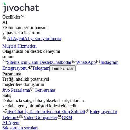
Özellikler
AI
Ekibinizin performansını
yapay zeka ile artırın
AI Agent
AI yazım yardımcısı
Müşteri Hizmetleri
Olağanüstü bir destek deneyimi
sunun
Siteniz için Canlı Destek
Chatbotlar
WhatsApp
Instagram
Entegrasyonu
Telegram
Tüm kanallar
Pazarlama
Trafiği nitelikli potansiyel
müşterilere dönüştürün
Jivo Pazarlama
Geri-arama
Satış
Daha fazla satış, daha yüksek sipariş tutarları
ve daha geniş bir müşteri kitlesi elde edin
JivoChat İş Telefonu
Jivochat Ekip Sohbeti
Entegrasyonlar
Telefon+
Video Görüşmeler
CRM
AI Agent
Sık sorulan soruları