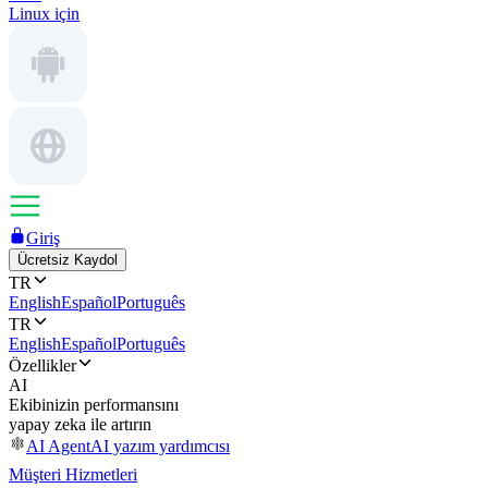
Linux için
Giriş
Ücretsiz Kaydol
TR
English
Español
Português
TR
English
Español
Português
Özellikler
AI
Ekibinizin performansını
yapay zeka ile artırın
AI Agent
AI yazım yardımcısı
Müşteri Hizmetleri