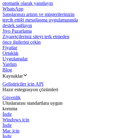
otomatik olarak yanıtlayın
WhatsApp
Satışlarınızı artırın ve müşterilerinizin
tercih ettiği mesajlaşma uygulamasında
destek sağlayın
Jivo Pazarlama
Ziyaretçileriniz siteyi terk etmeden
önce ilgilerini çekin
Fiyatlar
Ortaklık
Uygulamalar
Yardım
Blog
Kaynaklar
Geliştiriciler için API
Hazır entegrasyon çözümleri
Güvenlik
Uluslararası standartlara uygun
koruma
İndir
Windows için
İndir
Mac için
İndir