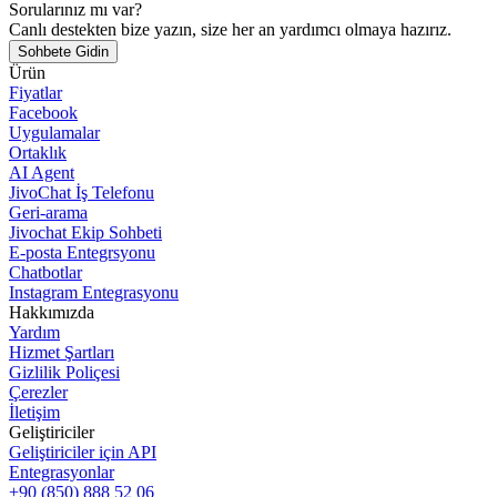
Sorularınız mı var?
Canlı destekten bize yazın, size her an yardımcı olmaya hazırız.
Sohbete Gidin
Ürün
Fiyatlar
Facebook
Uygulamalar
Ortaklık
AI Agent
JivoChat İş Telefonu
Geri-arama
Jivochat Ekip Sohbeti
E-posta Entegrsyonu
Chatbotlar
Instagram Entegrasyonu
Hakkımızda
Yardım
Hizmet Şartları
Gizlilik Poliçesi
Çerezler
İletişim
Geliştiriciler
Geliştiriciler için API
Entegrasyonlar
+90 (850) 888 52 06