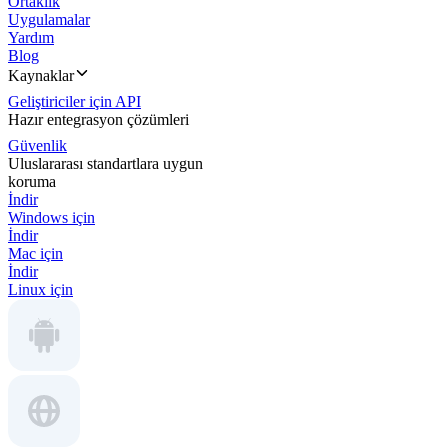
Ortaklık
Uygulamalar
Yardım
Blog
Kaynaklar
Geliştiriciler için API
Hazır entegrasyon çözümleri
Güvenlik
Uluslararası standartlara uygun
koruma
İndir
Windows için
İndir
Mac için
İndir
Linux için