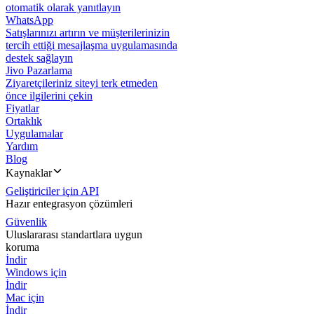
otomatik olarak yanıtlayın
WhatsApp
Satışlarınızı artırın ve müşterilerinizin
tercih ettiği mesajlaşma uygulamasında
destek sağlayın
Jivo Pazarlama
Ziyaretçileriniz siteyi terk etmeden
önce ilgilerini çekin
Fiyatlar
Ortaklık
Uygulamalar
Yardım
Blog
Kaynaklar
Geliştiriciler için API
Hazır entegrasyon çözümleri
Güvenlik
Uluslararası standartlara uygun
koruma
İndir
Windows için
İndir
Mac için
İndir