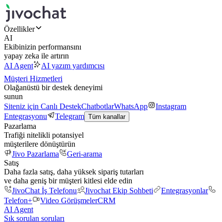
Özellikler
AI
Ekibinizin performansını
yapay zeka ile artırın
AI Agent
AI yazım yardımcısı
Müşteri Hizmetleri
Olağanüstü bir destek deneyimi
sunun
Siteniz için Canlı Destek
Chatbotlar
WhatsApp
Instagram
Entegrasyonu
Telegram
Tüm kanallar
Pazarlama
Trafiği nitelikli potansiyel
müşterilere dönüştürün
Jivo Pazarlama
Geri-arama
Satış
Daha fazla satış, daha yüksek sipariş tutarları
ve daha geniş bir müşteri kitlesi elde edin
JivoChat İş Telefonu
Jivochat Ekip Sohbeti
Entegrasyonlar
Telefon+
Video Görüşmeler
CRM
AI Agent
Sık sorulan soruları