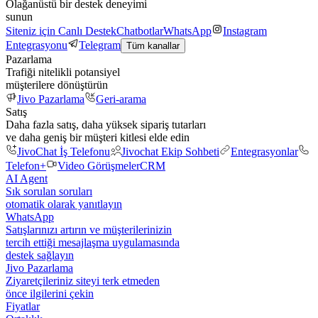
Olağanüstü bir destek deneyimi
sunun
Siteniz için Canlı Destek
Chatbotlar
WhatsApp
Instagram
Entegrasyonu
Telegram
Tüm kanallar
Pazarlama
Trafiği nitelikli potansiyel
müşterilere dönüştürün
Jivo Pazarlama
Geri-arama
Satış
Daha fazla satış, daha yüksek sipariş tutarları
ve daha geniş bir müşteri kitlesi elde edin
JivoChat İş Telefonu
Jivochat Ekip Sohbeti
Entegrasyonlar
Telefon+
Video Görüşmeler
CRM
AI Agent
Sık sorulan soruları
otomatik olarak yanıtlayın
WhatsApp
Satışlarınızı artırın ve müşterilerinizin
tercih ettiği mesajlaşma uygulamasında
destek sağlayın
Jivo Pazarlama
Ziyaretçileriniz siteyi terk etmeden
önce ilgilerini çekin
Fiyatlar