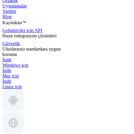
Ortaklık
Uygulamalar
Yardım
Blog
Kaynaklar
Geliştiriciler için API
Hazır entegrasyon çözümleri
Güvenlik
Uluslararası standartlara uygun
koruma
İndir
Windows için
İndir
Mac için
İndir
Linux için