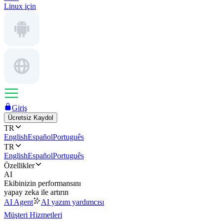
Linux için
Giriş
Ücretsiz Kaydol
TR
English
Español
Português
TR
English
Español
Português
Özellikler
AI
Ekibinizin performansını
yapay zeka ile artırın
AI Agent
AI yazım yardımcısı
Müşteri Hizmetleri