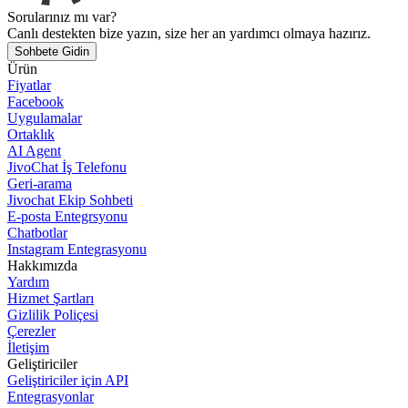
Sorularınız mı var?
Canlı destekten bize yazın, size her an yardımcı olmaya hazırız.
Sohbete Gidin
Ürün
Fiyatlar
Facebook
Uygulamalar
Ortaklık
AI Agent
JivoChat İş Telefonu
Geri-arama
Jivochat Ekip Sohbeti
E-posta Entegrsyonu
Chatbotlar
Instagram Entegrasyonu
Hakkımızda
Yardım
Hizmet Şartları
Gizlilik Poliçesi
Çerezler
İletişim
Geliştiriciler
Geliştiriciler için API
Entegrasyonlar