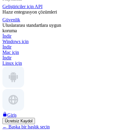
Geliştiriciler için API
Hazır entegrasyon çözümleri
Güvenlik
Uluslararası standartlara uygun
koruma
İndir
Windows için
İndir
Mac için
İndir
Linux için
Giriş
Ücretsiz Kaydol
←
Başka bir başlık seçin