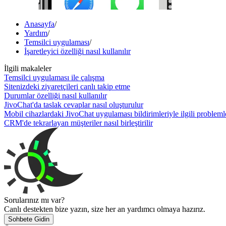
Anasayfa
/
Yardım
/
Temsilci uygulaması
/
İşaretleyici özelliği nasıl kullanılır
İlgili makaleler
Temsilci uygulaması ile çalışma
Sitenizdeki ziyaretçileri canlı takip etme
Durumlar özelliği nasıl kullanılır
JivoChat'da taslak cevaplar nasıl oluşturulur
Mobil cihazlardaki JivoChat uygulaması bildirimleriyle ilgili problemle
CRM'de tekrarlayan müşteriler nasıl birleştirilir
Sorularınız mı var?
Canlı destekten bize yazın, size her an yardımcı olmaya hazırız.
Sohbete Gidin