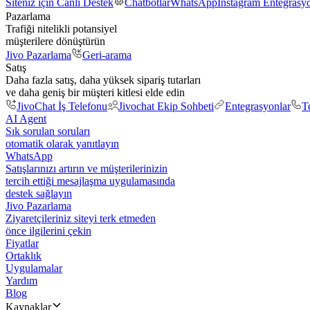
Siteniz için Canlı Destek
Chatbotlar
WhatsApp
Instagram Entegrasy
Pazarlama
Trafiği nitelikli potansiyel
müşterilere dönüştürün
Jivo Pazarlama
Geri-arama
Satış
Daha fazla satış, daha yüksek sipariş tutarları
ve daha geniş bir müşteri kitlesi elde edin
JivoChat İş Telefonu
Jivochat Ekip Sohbeti
Entegrasyonlar
T
AI Agent
Sık sorulan soruları
otomatik olarak yanıtlayın
WhatsApp
Satışlarınızı artırın ve müşterilerinizin
tercih ettiği mesajlaşma uygulamasında
destek sağlayın
Jivo Pazarlama
Ziyaretçileriniz siteyi terk etmeden
önce ilgilerini çekin
Fiyatlar
Ortaklık
Uygulamalar
Yardım
Blog
Kaynaklar