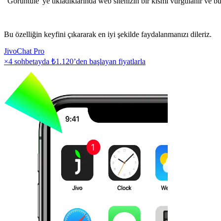
"Görüntüle"ye tıkladıklarında web sitenizin bir kısmı vurgulanır ve bura
Bu özelliğin keyfini çıkararak en iyi şekilde faydalanmanızı dileriz.
JivoChat Pro
×4 sohbetayda
₺1.120
’den başlayan fiyatlarla