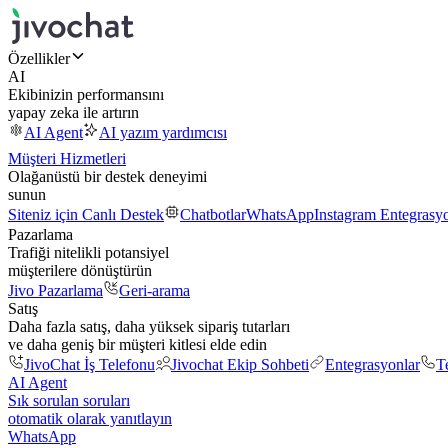
Özellikler
AI
Ekibinizin performansını
yapay zeka ile artırın
AI Agent
AI yazım yardımcısı
Müşteri Hizmetleri
Olağanüstü bir destek deneyimi
sunun
Siteniz için Canlı Destek
Chatbotlar
WhatsApp
Instagram Entegrasy
Pazarlama
Trafiği nitelikli potansiyel
müşterilere dönüştürün
Jivo Pazarlama
Geri-arama
Satış
Daha fazla satış, daha yüksek sipariş tutarları
ve daha geniş bir müşteri kitlesi elde edin
JivoChat İş Telefonu
Jivochat Ekip Sohbeti
Entegrasyonlar
T
AI Agent
Sık sorulan soruları
otomatik olarak yanıtlayın
WhatsApp