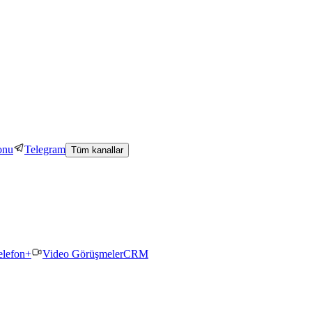
onu
Telegram
Tüm kanallar
elefon+
Video Görüşmeler
CRM