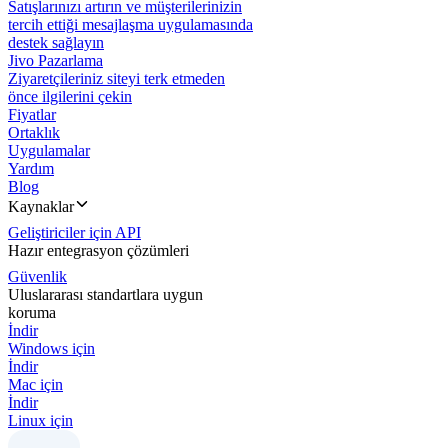
Satışlarınızı artırın ve müşterilerinizin
tercih ettiği mesajlaşma uygulamasında
destek sağlayın
Jivo Pazarlama
Ziyaretçileriniz siteyi terk etmeden
önce ilgilerini çekin
Fiyatlar
Ortaklık
Uygulamalar
Yardım
Blog
Kaynaklar
Geliştiriciler için API
Hazır entegrasyon çözümleri
Güvenlik
Uluslararası standartlara uygun
koruma
İndir
Windows için
İndir
Mac için
İndir
Linux için