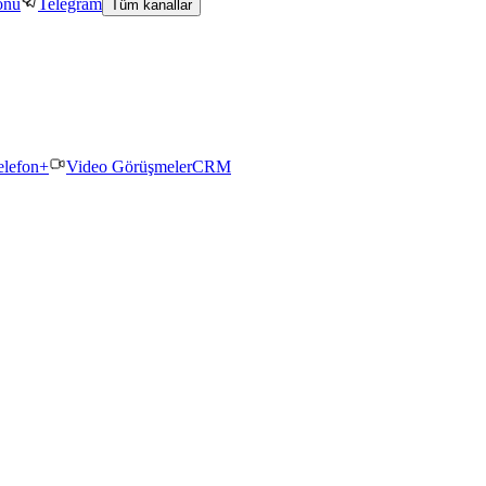
onu
Telegram
Tüm kanallar
elefon+
Video Görüşmeler
CRM