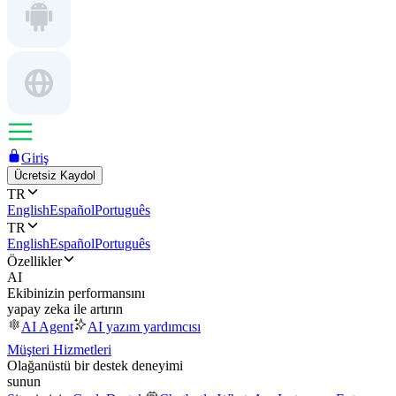
Giriş
Ücretsiz Kaydol
TR
English
Español
Português
TR
English
Español
Português
Özellikler
AI
Ekibinizin performansını
yapay zeka ile artırın
AI Agent
AI yazım yardımcısı
Müşteri Hizmetleri
Olağanüstü bir destek deneyimi
sunun