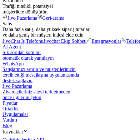
Pazarlama
Trafiği nitelikli potansiyel
müşterilere dönüştürün
Jivo Pazarlama
Geri-arama
Satış
Daha fazla satış, daha yüksek sipariş tutarları
ve daha geniş bir müşteri kitlesi elde edin
JivoChat İş Telefonu
Jivochat Ekip Sohbeti
Entegrasyonlar
Telefo
AI Agent
Sık sorulan soruları
otomatik olarak yanıtlayın
WhatsApp
Satışlarınızı artırın ve müşterilerinizin
tercih ettiği mesajlaşma uygulamasında
destek sağlayın
Jivo Pazarlama
Ziyaretçileriniz siteyi terk etmeden
önce ilgilerini çekin
Fiyatlar
Ortaklık
Uygulamalar
Yardım
Blog
Kaynaklar
Geliştiriciler için API