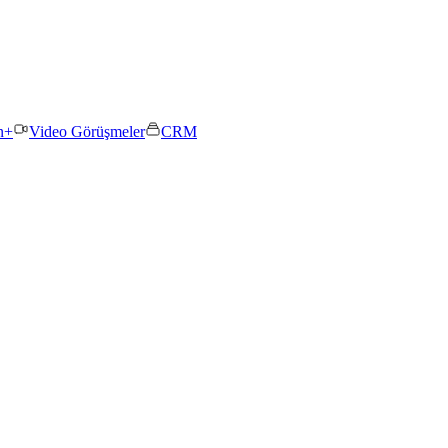
n+
Video Görüşmeler
CRM