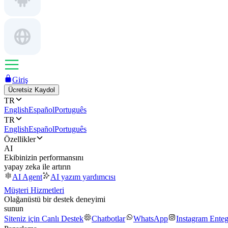
Giriş
Ücretsiz Kaydol
TR
English
Español
Português
TR
English
Español
Português
Özellikler
AI
Ekibinizin performansını
yapay zeka ile artırın
AI Agent
AI yazım yardımcısı
Müşteri Hizmetleri
Olağanüstü bir destek deneyimi
sunun
Siteniz için Canlı Destek
Chatbotlar
WhatsApp
Instagram Ente