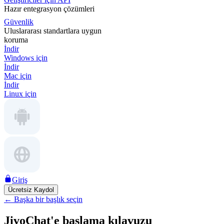
Hazır entegrasyon çözümleri
Güvenlik
Uluslararası standartlara uygun
koruma
İndir
Windows için
İndir
Mac için
İndir
Linux için
Giriş
Ücretsiz Kaydol
←
Başka bir başlık seçin
JivoChat'e başlama kılavuzu