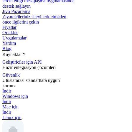
tercih ettiği mesajlaşma uygulamasında
destek sağlayın
Jivo Pazarlama
Ziyaretçileriniz siteyi terk etmeden
önce ilgilerini çekin
Fiyatlar
Ortaklık
Uygulamalar
Yardım
Blog
Kaynaklar
Geliştiriciler için API
Hazır entegrasyon çözümleri
Güvenlik
Uluslararası standartlara uygun
koruma
İndir
Windows için
İndir
Mac için
İndir
Linux için