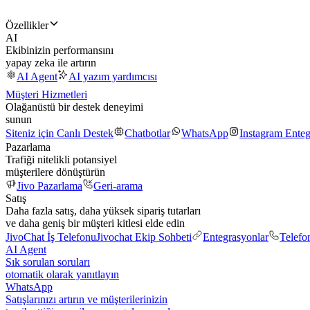
Özellikler
AI
Ekibinizin performansını
yapay zeka ile artırın
AI Agent
AI yazım yardımcısı
Müşteri Hizmetleri
Olağanüstü bir destek deneyimi
sunun
Siteniz için Canlı Destek
Chatbotlar
WhatsApp
Instagram Ente
Pazarlama
Trafiği nitelikli potansiyel
müşterilere dönüştürün
Jivo Pazarlama
Geri-arama
Satış
Daha fazla satış, daha yüksek sipariş tutarları
ve daha geniş bir müşteri kitlesi elde edin
JivoChat İş Telefonu
Jivochat Ekip Sohbeti
Entegrasyonlar
Telefo
AI Agent
Sık sorulan soruları
otomatik olarak yanıtlayın
WhatsApp
Satışlarınızı artırın ve müşterilerinizin