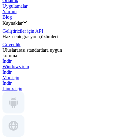
Ortaklık
Uygulamalar
Yardım
Blog
Kaynaklar
Geliştiriciler için API
Hazır entegrasyon çözümleri
Güvenlik
Uluslararası standartlara uygun
koruma
İndir
Windows için
İndir
Mac için
İndir
Linux için