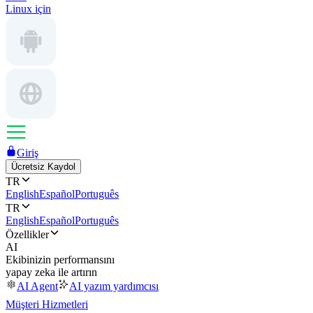
Linux için
Giriş
Ücretsiz Kaydol
TR
English
Español
Português
TR
English
Español
Português
Özellikler
AI
Ekibinizin performansını
yapay zeka ile artırın
AI Agent
AI yazım yardımcısı
Müşteri Hizmetleri