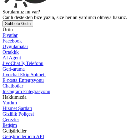
Sorularınız mı var?
Canlı destekten bize yazın, size her an yardımcı olmaya hazırız.
Sohbete Gidin
Ürün
Fiyatlar
Facebook
Uygulamalar
Ortaklık
AI Agent
JivoChat İş Telefonu
Geri-arama
Jivochat Ekip Sohbeti
E-posta Entegrsyonu
Chatbotlar
Instagram Entegrasyonu
Hakkımızda
Yardım
Hizmet Şartları
Gizlilik Poliçesi
Çerezler
İletişim
Geliştiriciler
Geliştiriciler için API