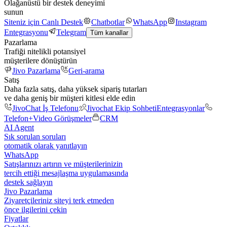
Olağanüstü bir destek deneyimi
sunun
Siteniz için Canlı Destek
Chatbotlar
WhatsApp
Instagram
Entegrasyonu
Telegram
Tüm kanallar
Pazarlama
Trafiği nitelikli potansiyel
müşterilere dönüştürün
Jivo Pazarlama
Geri-arama
Satış
Daha fazla satış, daha yüksek sipariş tutarları
ve daha geniş bir müşteri kitlesi elde edin
JivoChat İş Telefonu
Jivochat Ekip Sohbeti
Entegrasyonlar
Telefon+
Video Görüşmeler
CRM
AI Agent
Sık sorulan soruları
otomatik olarak yanıtlayın
WhatsApp
Satışlarınızı artırın ve müşterilerinizin
tercih ettiği mesajlaşma uygulamasında
destek sağlayın
Jivo Pazarlama
Ziyaretçileriniz siteyi terk etmeden
önce ilgilerini çekin
Fiyatlar