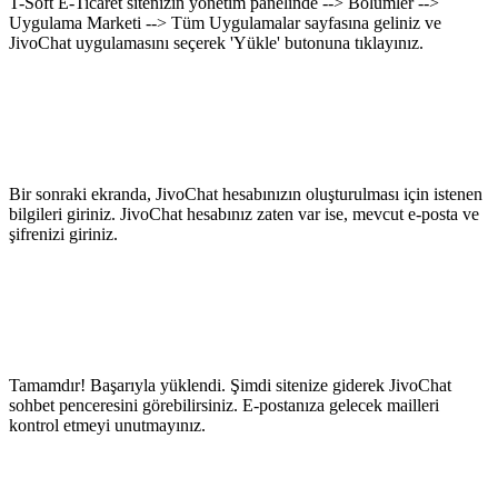
T-Soft E-Ticaret sitenizin yönetim panelinde --> Bölümler -->
Uygulama Marketi --> Tüm Uygulamalar sayfasına geliniz ve
JivoChat uygulamasını seçerek 'Yükle' butonuna tıklayınız.
Bir sonraki ekranda, JivoChat hesabınızın oluşturulması için istenen
bilgileri giriniz. JivoChat hesabınız zaten var ise, mevcut e-posta ve
şifrenizi giriniz.
Tamamdır! Başarıyla yüklendi. Şimdi sitenize giderek JivoChat
sohbet penceresini görebilirsiniz. E-postanıza gelecek mailleri
kontrol etmeyi unutmayınız.