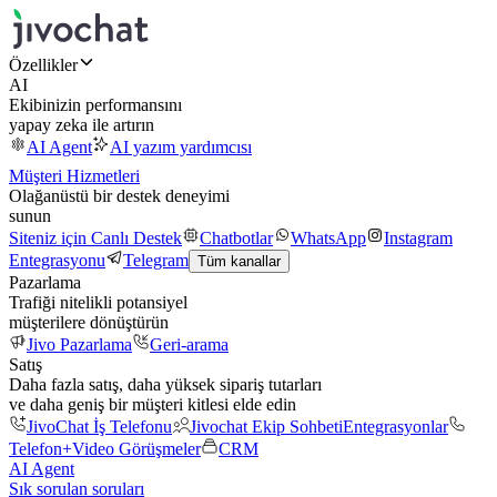
Özellikler
AI
Ekibinizin performansını
yapay zeka ile artırın
AI Agent
AI yazım yardımcısı
Müşteri Hizmetleri
Olağanüstü bir destek deneyimi
sunun
Siteniz için Canlı Destek
Chatbotlar
WhatsApp
Instagram
Entegrasyonu
Telegram
Tüm kanallar
Pazarlama
Trafiği nitelikli potansiyel
müşterilere dönüştürün
Jivo Pazarlama
Geri-arama
Satış
Daha fazla satış, daha yüksek sipariş tutarları
ve daha geniş bir müşteri kitlesi elde edin
JivoChat İş Telefonu
Jivochat Ekip Sohbeti
Entegrasyonlar
Telefon+
Video Görüşmeler
CRM
AI Agent
Sık sorulan soruları