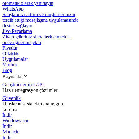
otomatik olarak yanıtlayın
WhatsApp
Satışlarınızı artırın ve müşterilerinizin
tercih ettiği mesajlaşma uygulamasında
destek sağlayın
Jivo Pazarlama
Ziyaretçileriniz siteyi terk etmeden
önce ilgilerini çekin
Fiyatlar
Ortaklık
Uygulamalar
Yardım
Blog
Kaynaklar
Geliştiriciler için API
Hazır entegrasyon çözümleri
Güvenlik
Uluslararası standartlara uygun
koruma
İndir
Windows için
İndir
Mac için
İndir