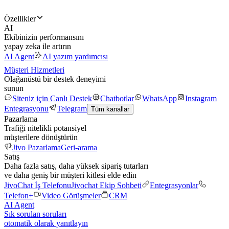
Özellikler
AI
Ekibinizin performansını
yapay zeka ile artırın
AI Agent
AI yazım yardımcısı
Müşteri Hizmetleri
Olağanüstü bir destek deneyimi
sunun
Siteniz için Canlı Destek
Chatbotlar
WhatsApp
Instagram
Entegrasyonu
Telegram
Tüm kanallar
Pazarlama
Trafiği nitelikli potansiyel
müşterilere dönüştürün
Jivo Pazarlama
Geri-arama
Satış
Daha fazla satış, daha yüksek sipariş tutarları
ve daha geniş bir müşteri kitlesi elde edin
JivoChat İş Telefonu
Jivochat Ekip Sohbeti
Entegrasyonlar
Telefon+
Video Görüşmeler
CRM
AI Agent
Sık sorulan soruları
otomatik olarak yanıtlayın