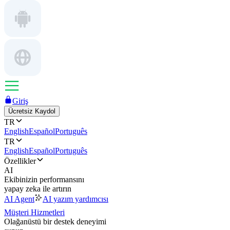
Giriş
Ücretsiz Kaydol
TR
English
Español
Português
TR
English
Español
Português
Özellikler
AI
Ekibinizin performansını
yapay zeka ile artırın
AI Agent
AI yazım yardımcısı
Müşteri Hizmetleri
Olağanüstü bir destek deneyimi