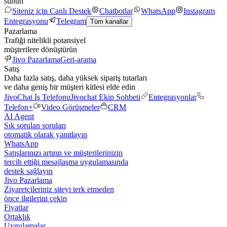
sunun
Siteniz için Canlı Destek
Chatbotlar
WhatsApp
Instagram
Entegrasyonu
Telegram
Tüm kanallar
Pazarlama
Trafiği nitelikli potansiyel
müşterilere dönüştürün
Jivo Pazarlama
Geri-arama
Satış
Daha fazla satış, daha yüksek sipariş tutarları
ve daha geniş bir müşteri kitlesi elde edin
JivoChat İş Telefonu
Jivochat Ekip Sohbeti
Entegrasyonlar
Telefon+
Video Görüşmeler
CRM
AI Agent
Sık sorulan soruları
otomatik olarak yanıtlayın
WhatsApp
Satışlarınızı artırın ve müşterilerinizin
tercih ettiği mesajlaşma uygulamasında
destek sağlayın
Jivo Pazarlama
Ziyaretçileriniz siteyi terk etmeden
önce ilgilerini çekin
Fiyatlar
Ortaklık
Uygulamalar