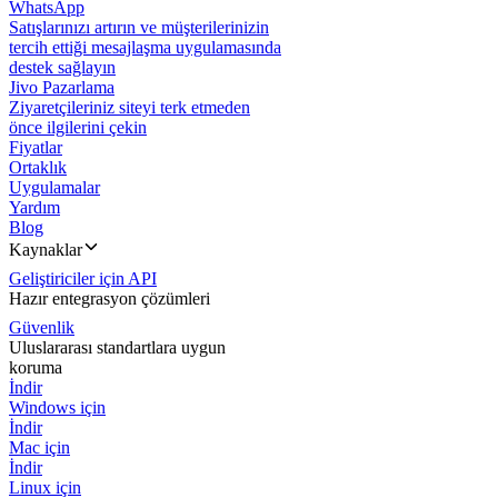
WhatsApp
Satışlarınızı artırın ve müşterilerinizin
tercih ettiği mesajlaşma uygulamasında
destek sağlayın
Jivo Pazarlama
Ziyaretçileriniz siteyi terk etmeden
önce ilgilerini çekin
Fiyatlar
Ortaklık
Uygulamalar
Yardım
Blog
Kaynaklar
Geliştiriciler için API
Hazır entegrasyon çözümleri
Güvenlik
Uluslararası standartlara uygun
koruma
İndir
Windows için
İndir
Mac için
İndir
Linux için