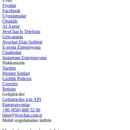
Ürün
Fiyatlar
Facebook
Uygulamalar
Ortaklık
AI Agent
JivoChat İş Telefonu
Geri-arama
Jivochat Ekip Sohbeti
E-posta Entegrsyonu
Chatbotlar
Instagram Entegrasyonu
Hakkımızda
Yardım
Hizmet Şartları
Gizlilik Poliçesi
Çerezler
İletişim
Geliştiriciler
Geliştiriciler için API
Entegrasyonlar
+90 (850) 888 52 06
bilgi@jivochat.com.tr
Mobil uygulamaları indirin