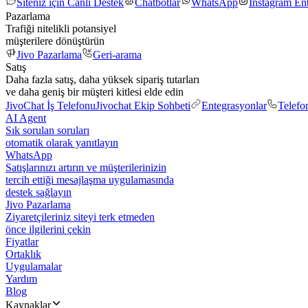
Siteniz için Canlı Destek
Chatbotlar
WhatsApp
Instagram En
Pazarlama
Trafiği nitelikli potansiyel
müşterilere dönüştürün
Jivo Pazarlama
Geri-arama
Satış
Daha fazla satış, daha yüksek sipariş tutarları
ve daha geniş bir müşteri kitlesi elde edin
JivoChat İş Telefonu
Jivochat Ekip Sohbeti
Entegrasyonlar
Telefo
AI Agent
Sık sorulan soruları
otomatik olarak yanıtlayın
WhatsApp
Satışlarınızı artırın ve müşterilerinizin
tercih ettiği mesajlaşma uygulamasında
destek sağlayın
Jivo Pazarlama
Ziyaretçileriniz siteyi terk etmeden
önce ilgilerini çekin
Fiyatlar
Ortaklık
Uygulamalar
Yardım
Blog
Kaynaklar