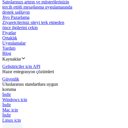
Satışlarınızı artırın ve müşterilerinizin
tercih ettiği mesajlaşma uygulamasında
destek sağlayın
Jivo Pazarlama
Ziyaretçileriniz siteyi terk etmeden
önce ilgilerini çekin
Fiyatlar
Ortaklık
Uygulamalar
Yardım
Blog
Kaynaklar
Geliştiriciler için API
Hazır entegrasyon çözümleri
Güvenlik
Uluslararası standartlara uygun
koruma
İndir
Windows için
İndir
Mac için
İndir
Linux için