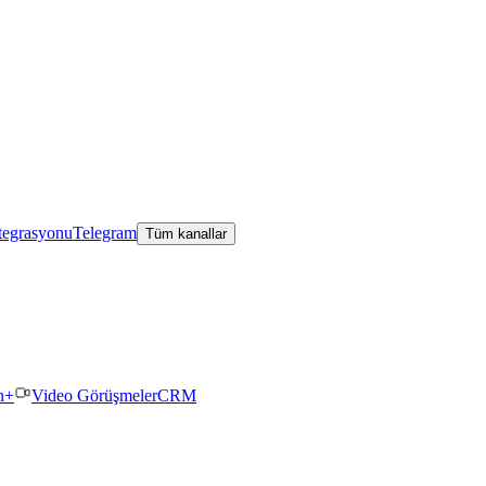
tegrasyonu
Telegram
Tüm kanallar
n+
Video Görüşmeler
CRM