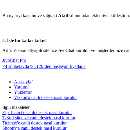
Bu uyarıyı kapatın ve sağdaki
Aktif
sütunundan eklentiyi aktifleştirin.
5. İşte bu kadar kolay!
Artık Vikaon altyapılı sitenize JivoChat kuruldu ve müşterilerinize ca
JivoChat Pro
×4 sohbetayda
₺1.120
’den başlayan fiyatlarla
Anasayfa
/
Yardım
/
Yükleme
/
Vikaon'a canlı destek nasıl kurulur
İlgili makaleler
Zip Ticaret'e canlı destek nasıl kurulur
T-Soft sitenize canlı destek nasıl kurulur
Ticimax'e canlı destek nasıl kurulur
Shopify'a canlı destek nasıl kurulur