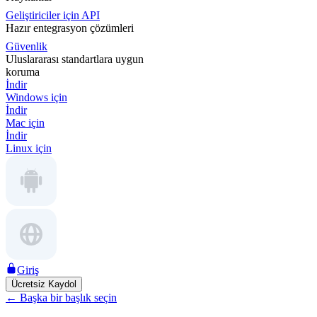
Geliştiriciler için API
Hazır entegrasyon çözümleri
Güvenlik
Uluslararası standartlara uygun
koruma
İndir
Windows için
İndir
Mac için
İndir
Linux için
Giriş
Ücretsiz Kaydol
←
Başka bir başlık seçin