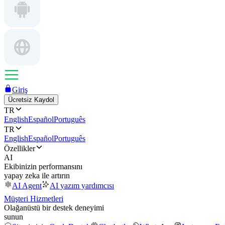
Giriş
Ücretsiz Kaydol
TR
English
Español
Português
TR
English
Español
Português
Özellikler
AI
Ekibinizin performansını
yapay zeka ile artırın
AI Agent
AI yazım yardımcısı
Müşteri Hizmetleri
Olağanüstü bir destek deneyimi
sunun