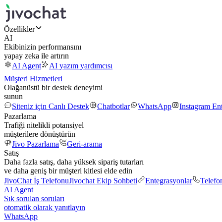
Özellikler
AI
Ekibinizin performansını
yapay zeka ile artırın
AI Agent
AI yazım yardımcısı
Müşteri Hizmetleri
Olağanüstü bir destek deneyimi
sunun
Siteniz için Canlı Destek
Chatbotlar
WhatsApp
Instagram En
Pazarlama
Trafiği nitelikli potansiyel
müşterilere dönüştürün
Jivo Pazarlama
Geri-arama
Satış
Daha fazla satış, daha yüksek sipariş tutarları
ve daha geniş bir müşteri kitlesi elde edin
JivoChat İş Telefonu
Jivochat Ekip Sohbeti
Entegrasyonlar
Telefo
AI Agent
Sık sorulan soruları
otomatik olarak yanıtlayın
WhatsApp