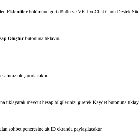
üden
Eklentiler
bölümüne geri dönün ve VK JivoChat Canlı Destek Sitemi 
sap Oluştur
butonuna tıklayın.
esabınız oluşturulacaktır.
a tıklayarak mevcut hesap bilgilerinizi girerek Kaydet butonuna tıklaya
rulan sohbet peneresine ait ID ekranda paylaşılacaktır.