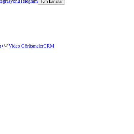
tegrasyonu
Telegram
Tüm kanallar
n+
Video Görüşmeler
CRM