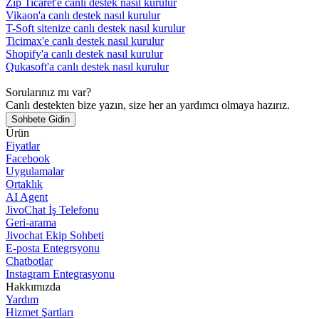
Zip Ticaret'e canlı destek nasıl kurulur
Vikaon'a canlı destek nasıl kurulur
T-Soft sitenize canlı destek nasıl kurulur
Ticimax'e canlı destek nasıl kurulur
Shopify'a canlı destek nasıl kurulur
Qukasoft'a canlı destek nasıl kurulur
Sorularınız mı var?
Canlı destekten bize yazın, size her an yardımcı olmaya hazırız.
Sohbete Gidin
Ürün
Fiyatlar
Facebook
Uygulamalar
Ortaklık
AI Agent
JivoChat İş Telefonu
Geri-arama
Jivochat Ekip Sohbeti
E-posta Entegrsyonu
Chatbotlar
Instagram Entegrasyonu
Hakkımızda
Yardım
Hizmet Şartları