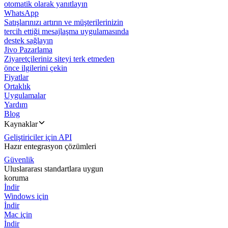
otomatik olarak yanıtlayın
WhatsApp
Satışlarınızı artırın ve müşterilerinizin
tercih ettiği mesajlaşma uygulamasında
destek sağlayın
Jivo Pazarlama
Ziyaretçileriniz siteyi terk etmeden
önce ilgilerini çekin
Fiyatlar
Ortaklık
Uygulamalar
Yardım
Blog
Kaynaklar
Geliştiriciler için API
Hazır entegrasyon çözümleri
Güvenlik
Uluslararası standartlara uygun
koruma
İndir
Windows için
İndir
Mac için
İndir