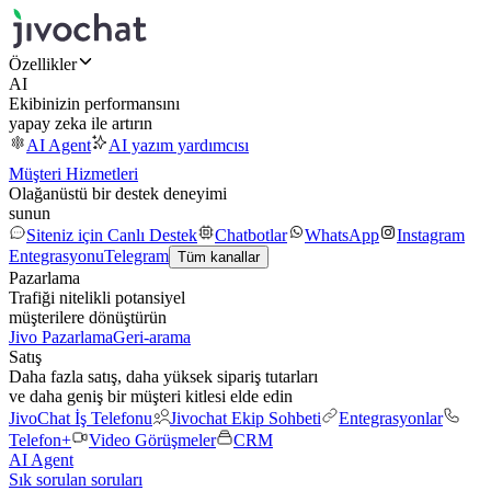
Özellikler
AI
Ekibinizin performansını
yapay zeka ile artırın
AI Agent
AI yazım yardımcısı
Müşteri Hizmetleri
Olağanüstü bir destek deneyimi
sunun
Siteniz için Canlı Destek
Chatbotlar
WhatsApp
Instagram
Entegrasyonu
Telegram
Tüm kanallar
Pazarlama
Trafiği nitelikli potansiyel
müşterilere dönüştürün
Jivo Pazarlama
Geri-arama
Satış
Daha fazla satış, daha yüksek sipariş tutarları
ve daha geniş bir müşteri kitlesi elde edin
JivoChat İş Telefonu
Jivochat Ekip Sohbeti
Entegrasyonlar
Telefon+
Video Görüşmeler
CRM
AI Agent
Sık sorulan soruları