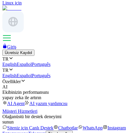
Linux için
Giriş
Ücretsiz Kaydol
TR
English
Español
Português
TR
English
Español
Português
Özellikler
AI
Ekibinizin performansını
yapay zeka ile artırın
AI Agent
AI yazım yardımcısı
Müşteri Hizmetleri
Olağanüstü bir destek deneyimi
sunun
Siteniz için Canlı Destek
Chatbotlar
WhatsApp
Instagram