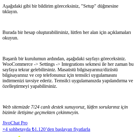
Aşağıdaki gibi bir bildirim göreceksiniz, "Setup" düğmesine
tıklayın.
Burada bir hesap oluşturabilirsiniz, lütfen her alan için açıklamaları
okuyun.
Başarılı bir kurulumun ardından, aşağıdaki sayfayı göreceksiniz.
WooCommerce -> Settings -> Integrations sekmesi ile her zaman bu
sayfaya tekrar gelebilirsiniz. Masaüstü bilgisayarınız/dizüstü
bilgisayarınız ve cep telefonunuz için temsilci uygulamasını
indirmenizi tavsiye ederiz. Temsilci uygulamanızda yapılandırma ve
özelleştirmeyi yapabilirsiniz.
Web sitemizde 7/24 canlı destek sunuyoruz, lütfen sorularınız için
bizimle iletişime geçmekten çekinmeyin.
JivoChat Pro
×4 sohbetayda
₺1.120
’den başlayan fiyatlarla