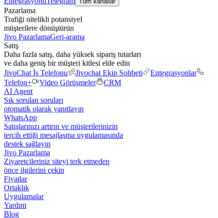
Entegrasyonu
Telegram
Tüm kanallar
Pazarlama
Trafiği nitelikli potansiyel
müşterilere dönüştürün
Jivo Pazarlama
Geri-arama
Satış
Daha fazla satış, daha yüksek sipariş tutarları
ve daha geniş bir müşteri kitlesi elde edin
JivoChat İş Telefonu
Jivochat Ekip Sohbeti
Entegrasyonlar
Telefon+
Video Görüşmeler
CRM
AI Agent
Sık sorulan soruları
otomatik olarak yanıtlayın
WhatsApp
Satışlarınızı artırın ve müşterilerinizin
tercih ettiği mesajlaşma uygulamasında
destek sağlayın
Jivo Pazarlama
Ziyaretçileriniz siteyi terk etmeden
önce ilgilerini çekin
Fiyatlar
Ortaklık
Uygulamalar
Yardım
Blog