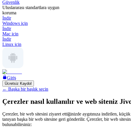
Güvenlik
Uluslararası standartlara uygun
koruma
İndir
Windows için
İndir
Mac için
İndir
Linux için
Giriş
Ücretsiz Kaydol
←
Başka bir başlık seçin
Çerezler nasıl kullanılır ve web siteniz Jivo
Çerezler, bir web sitesini ziyaret ettiğinizde aygıtınıza indirilen, küc
tanıyan başka bir web sitesine geri gönderilir. Çerezler, bir web sitesi
bulunabilirsiniz: