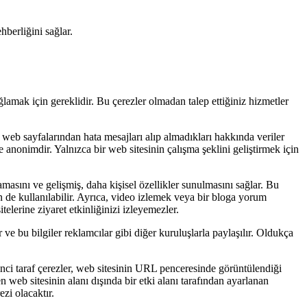
berliğini sağlar.
̆lamak için gereklidir. Bu çerezler olmadan talep ettiğiniz hizmetler
̆i ve web sayfalarından hata mesajları alıp almadıkları hakkında veriler
 anonimdir. Yalnızca bir web sitesinin çalışma şeklini geliştirmek için
masını ve gelişmiş, daha kişisel özellikler sunulmasını sağlar. Bu
için de kullanılabilir. Ayrıca, video izlemek veya bir bloga yorum
itelerine ziyaret etkinliğinizi izleyemezler.
 ve bu bilgiler reklamcılar gibi diğer kuruluşlarla paylaşılır. Oldukça
rinci taraf çerezler, web sitesinin URL penceresinde görüntülendiği
len web sitesinin alanı dışında bir etki alanı tarafından ayarlanan
rezi olacaktır.