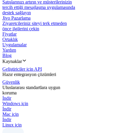
Satışlarınızı artırın ve müşterilerinizin
tercih ettiği mesajlaşma uygulamasında
destek sağlayın
Jivo Pazarlama
Ziyaretçileriniz siteyi terk etmeden
önce ilgilerini çekin
Fiyatlar
Ortaklık
Uygulamalar
Yardım
Blog
Kaynaklar
Geliştiriciler için API
Hazır entegrasyon çözümleri
Güvenlik
Uluslararası standartlara uygun
koruma
İndir
Windows için
İndir
Mac için
İndir
Linux için