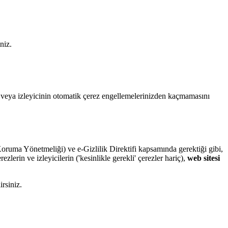
niz.
in veya izleyicinin otomatik çerez engellemelerinizden kaçmamasını
Koruma Yönetmeliği) ve e-Gizlilik Direktifi kapsamında gerektiği gibi,
erin ve izleyicilerin ('kesinlikle gerekli' çerezler hariç),
web sitesi
irsiniz.