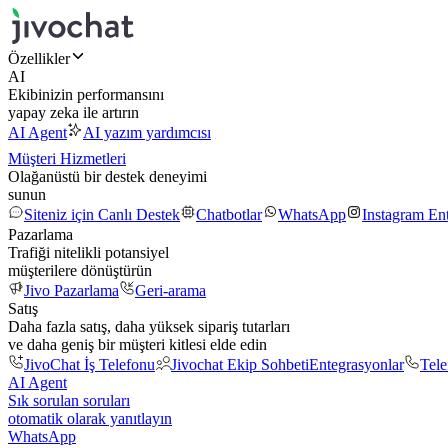
Özellikler
AI
Ekibinizin performansını
yapay zeka ile artırın
AI Agent
AI yazım yardımcısı
Müşteri Hizmetleri
Olağanüstü bir destek deneyimi
sunun
Siteniz için Canlı Destek
Chatbotlar
WhatsApp
Instagram En
Pazarlama
Trafiği nitelikli potansiyel
müşterilere dönüştürün
Jivo Pazarlama
Geri-arama
Satış
Daha fazla satış, daha yüksek sipariş tutarları
ve daha geniş bir müşteri kitlesi elde edin
JivoChat İş Telefonu
Jivochat Ekip Sohbeti
Entegrasyonlar
Tel
AI Agent
Sık sorulan soruları
otomatik olarak yanıtlayın
WhatsApp