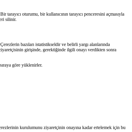
 Bir tarayıcı oturumu, bir kullanıcının tarayıcı penceresini açmasıyla
i silinir.
erezlerin bazıları istatistikseldir ve belirli yargı alanlarında
retçisinin girişinde, gerektiğinde ilgili onayı verdikten sonra
raya göre yüklenirler.
ezlerinin kurulumunu ziyaretçinin onayına kadar ertelemek için bu