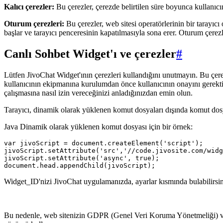
Kalıcı çerezler:
Bu çerezler, çerezde belirtilen süre boyunca kullanıcı
Oturum çerezleri:
Bu çerezler, web sitesi operatörlerinin bir tarayıc
başlar ve tarayıcı penceresinin kapatılmasıyla sona erer. Oturum çerezler
Canlı Sohbet Widget'ı ve çerezler
#
Lütfen JivoChat Widget'ının çerezleri kullandığını unutmayın. Bu çerez
kullanıcının ekipmanına kurulumdan önce kullanıcının onayını gerektireb
çalışmasına nasıl izin vereceğinizi anladığınızdan emin olun.
Tarayıcı, dinamik olarak yüklenen komut dosyaları dışında komut dosyal
Java Dinamik olarak yüklenen komut dosyası için bir örnek:
var jivoScript = document.createElement('script');

jivoScript.setAttribute('src','//code.jivosite.com/widg
jivoScript.setAttribute('async', true);

Widget_ID'nizi JivoChat uygulamanızda, ayarlar kısmında bulabilirsin
Bu nedenle, web sitenizin GDPR (Genel Veri Koruma Yönetmeliği) ve 