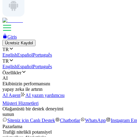
Giriş
Ücretsiz Kaydol
TR
English
Español
Português
TR
English
Español
Português
Özellikler
AI
Ekibinizin performansını
yapay zeka ile artırın
AI Agent
AI yazım yardımcısı
Müşteri Hizmetleri
Olağanüstü bir destek deneyimi
sunun
Siteniz için Canlı Destek
Chatbotlar
WhatsApp
Instagram En
Pazarlama
Trafiği nitelikli potansiyel