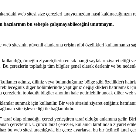
arıdaki web sitesi size çerezleri tarayıcınızdan nasıl kaldıracağınızın reh
en bazılarının bu sebeple çalışmayabileceğini unutmayın.
eb sitesinin güvenli alanlarına erişim gibi özellikleri kullanmanızı sag
ıl kullandığı, örneğin ziyaretçilerin en sık hangi sayfaları ziyaret ettig
. Bu çerezlerin topladığı tüm bilgiler genel olarak derlenir ve bu nedenle
kullanıcı adınız, diliniz veya bulunduğunuz bölge gibi özellikler) hatırla
rebileceğiniz diğer bölümlerinde yaptığınız değişiklikleri hatırlamak 
 çerezlerin topladığı bilgiler anonim hale getirilebilir ancak diğer web s
amlar sunmak için kullanılır. Bir web sitesini ziyaret ettiğiniz hatırlanır
anan site işlevselliği ile bağlantılıdır.
̈" taraf olup olmadığı, çerezi yerleştiren taraf olduğu anlamına gelir. Bi
nan çerezlerdir. Üçüncü taraf çerezler, kullanıcı tarafından ziyaret edi
az bu web sitesi aracılığıyla bir çerez ayarlarsa, bu bir üçüncü taraf çe