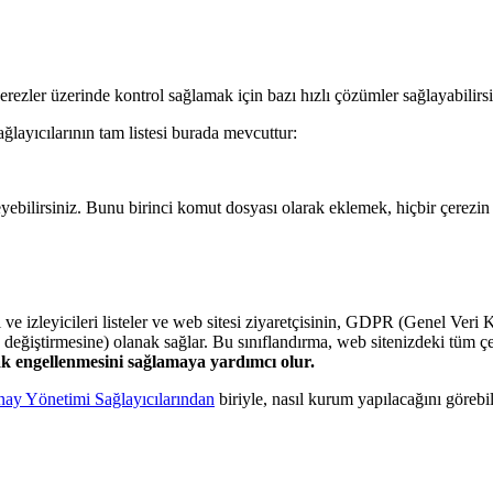
ezler üzerinde kontrol sağlamak için bazı hızlı çözümler sağlayabilirsi
̆layıcılarının tam listesi burada mevcuttur:
leyebilirsiniz. Bunu birinci komut dosyası olarak eklemek, hiçbir çerez
 ve izleyicileri listeler ve web sitesi ziyaretçisinin, GDPR (Genel Veri 
iştirmesine) olanak sağlar. Bu sınıflandırma, web sitenizdeki tüm çerezl
ak engellenmesini sağlamaya yardımcı olur.
ay Yönetimi Sağlayıcılarından
biriyle, nasıl kurum yapılacağını görebil