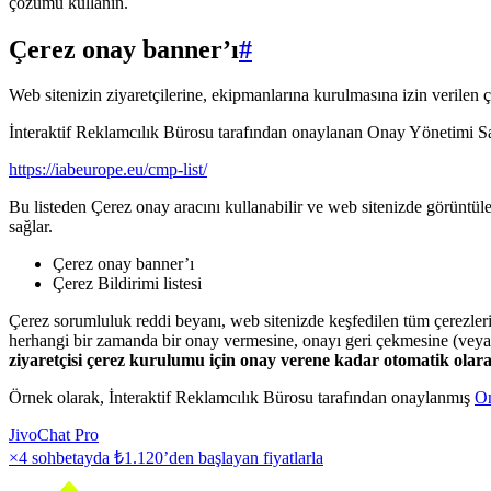
çözümü kullanın.
Çerez onay banner’ı
#
Web sitenizin ziyaretçilerine, ekipmanlarına kurulmasına izin verilen çer
İnteraktif Reklamcılık Bürosu tarafından onaylanan Onay Yönetimi Sag
https://iabeurope.eu/cmp-list/
Bu listeden Çerez onay aracını kullanabilir ve web sitenizde görüntü
sağlar.
Çerez onay banner’ı
Çerez Bildirimi listesi
Çerez sorumluluk reddi beyanı, web sitenizde keşfedilen tüm çerezleri
herhangi bir zamanda bir onay vermesine, onayı geri çekmesine (veya değ
ziyaretçisi çerez kurulumu için onay verene kadar otomatik olar
Örnek olarak, İnteraktif Reklamcılık Bürosu tarafından onaylanmış
On
JivoChat Pro
×4 sohbetayda
₺1.120
’den başlayan fiyatlarla