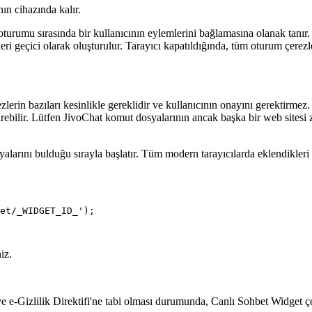
nın cihazında kalır.
ı oturumu sırasında bir kullanıcının eylemlerini bağlamasına olanak tanır.
i geçici olarak oluşturulur. Tarayıcı kapatıldığında, tüm oturum çerezler
lerin bazıları kesinlikle gereklidir ve kullanıcının onayını gerektirmez. Ç
ilir. Lütfen JivoChat komut dosyalarının ancak başka bir web sitesi ziya
arını bulduğu sırayla başlatır. Tüm modern tarayıcılarda eklendikleri sı
et/_WIDGET_ID_');

iz.
e-Gizlilik Direktifi'ne tabi olması durumunda, Canlı Sohbet Widget çer