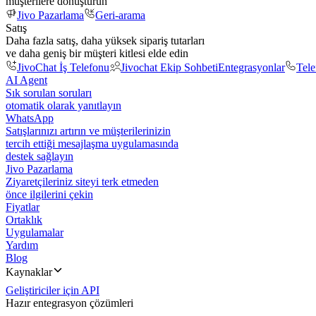
müşterilere dönüştürün
Jivo Pazarlama
Geri-arama
Satış
Daha fazla satış, daha yüksek sipariş tutarları
ve daha geniş bir müşteri kitlesi elde edin
JivoChat İş Telefonu
Jivochat Ekip Sohbeti
Entegrasyonlar
Tel
AI Agent
Sık sorulan soruları
otomatik olarak yanıtlayın
WhatsApp
Satışlarınızı artırın ve müşterilerinizin
tercih ettiği mesajlaşma uygulamasında
destek sağlayın
Jivo Pazarlama
Ziyaretçileriniz siteyi terk etmeden
önce ilgilerini çekin
Fiyatlar
Ortaklık
Uygulamalar
Yardım
Blog
Kaynaklar
Geliştiriciler için API
Hazır entegrasyon çözümleri