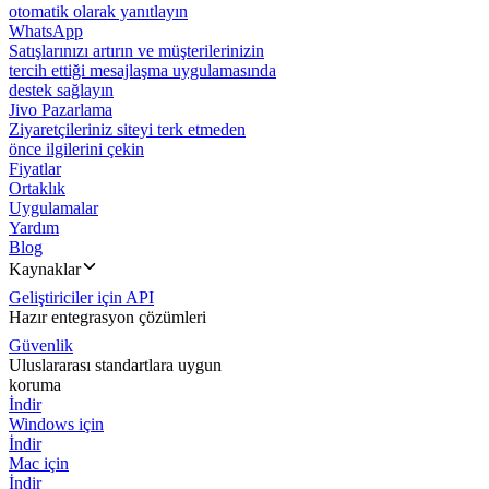
otomatik olarak yanıtlayın
WhatsApp
Satışlarınızı artırın ve müşterilerinizin
tercih ettiği mesajlaşma uygulamasında
destek sağlayın
Jivo Pazarlama
Ziyaretçileriniz siteyi terk etmeden
önce ilgilerini çekin
Fiyatlar
Ortaklık
Uygulamalar
Yardım
Blog
Kaynaklar
Geliştiriciler için API
Hazır entegrasyon çözümleri
Güvenlik
Uluslararası standartlara uygun
koruma
İndir
Windows için
İndir
Mac için
İndir