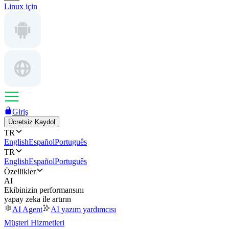
Linux için
Giriş
Ücretsiz Kaydol
TR
English
Español
Português
TR
English
Español
Português
Özellikler
AI
Ekibinizin performansını
yapay zeka ile artırın
AI Agent
AI yazım yardımcısı
Müşteri Hizmetleri