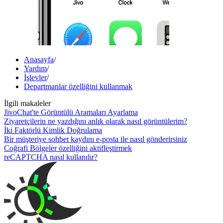
Anasayfa
/
Yardım
/
İşlevler
/
Departmanlar özelliğini kullanmak
İlgili makaleler
JivoChat'te Görüntülü Aramaları Ayarlama
Ziyaretçilerin ne yazdığını anlık olarak nasıl görüntülerim?
İki Faktörlü Kimlik Doğrulama
Bir müşteriye sohbet kaydını e-posta ile nasıl gönderirsiniz
Coğrafi Bölgeler özelliğini aktifleştirmek
reCAPTCHA nasıl kullanılır?