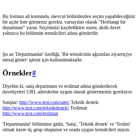
Bu formun alt kısmında, mevcut bölümlerden seçim yapabileceğiniz
bir açılır liste görmeniz gerekir, varsayılan olarak "Herhangi bir
departman" yazar. Seçiminizi kaydettikten sonra, akıllı davet
yalnızca bu bölümün temsilcileri adına gönderilir.
Şu an 'Departmanlar' özelliği, 'Bir temsilcinin ağzından ziyaretçiye
mesaj göster' işlemi için kullanılmaktadır.
Örnekler
#
Diyelim ki, satış departmanı ve teslimat adına gönderilecek
davetiyeleri URL adreslerine uygun olarak göstermemiz gerekiyor:
Satışlar:
http://www.test.com/satis\
Teknik destek:
http://www.test.com/teknikdestek\
Teslimat:
http://www.test.com/teslimat
'Departmanlar' bölümüne gidin, 'Satış', 'Teknik destek' ve 'Teslim'
olmak üzere üç grup oluşturun ve orada uygun temsilcileri atayın.