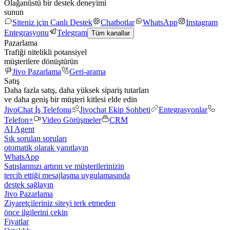
Olağanüstü bir destek deneyimi
sunun
Siteniz için Canlı Destek
Chatbotlar
WhatsApp
Instagram
Entegrasyonu
Telegram
Tüm kanallar
Pazarlama
Trafiği nitelikli potansiyel
müşterilere dönüştürün
Jivo Pazarlama
Geri-arama
Satış
Daha fazla satış, daha yüksek sipariş tutarları
ve daha geniş bir müşteri kitlesi elde edin
JivoChat İş Telefonu
Jivochat Ekip Sohbeti
Entegrasyonlar
Telefon+
Video Görüşmeler
CRM
AI Agent
Sık sorulan soruları
otomatik olarak yanıtlayın
WhatsApp
Satışlarınızı artırın ve müşterilerinizin
tercih ettiği mesajlaşma uygulamasında
destek sağlayın
Jivo Pazarlama
Ziyaretçileriniz siteyi terk etmeden
önce ilgilerini çekin
Fiyatlar