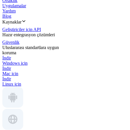
Ortaklık
Uygulamalar
Yardım
Blog
Kaynaklar
Geliştiriciler için API
Hazır entegrasyon çözümleri
Güvenlik
Uluslararası standartlara uygun
koruma
İndir
Windows için
İndir
Mac için
İndir
Linux için