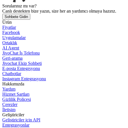
Sorularınız mı var?
Canlı destekten bize yazın, size her an yardımcı olmaya hazırız.
Sohbete Gidin
Ürün
Fiyatlar
Facebook
Uygulamalar
Ortaklık
AI Agent
JivoChat İş Telefonu
Geri-arama
Jivochat Ekip Sohbeti
E-posta Entegrsyonu
Chatbotlar
Instagram Entegrasyonu
Hakkımızda
Yardım
Hizmet Şartları
Gizlilik Poliçesi
Çerezler
İletişim
Geliştiriciler
Geliştiriciler için API
Entegrasyonlar