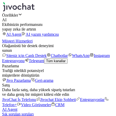
Özellikler
AI
Ekibinizin performansını
yapay zeka ile artırın
AI Agent
AI yazım yardımcısı
Müşteri Hizmetleri
Olağanüstü bir destek deneyimi
sunun
Siteniz için Canlı Destek
Chatbotlar
WhatsApp
Instagram
Entegrasyonu
Telegram
Tüm kanallar
Pazarlama
Trafiği nitelikli potansiyel
müşterilere dönüştürün
Jivo Pazarlama
Geri-arama
Satış
Daha fazla satış, daha yüksek sipariş tutarları
ve daha geniş bir müşteri kitlesi elde edin
JivoChat İş Telefonu
Jivochat Ekip Sohbeti
Entegrasyonlar
Telefon+
Video Görüşmeler
CRM
AI Agent
Sık sorulan soruları