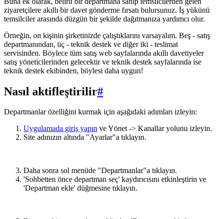
Buna ek olarak, belirli bir departmana sahip temsilcilerden gelen
ziyaretçilere akıllı bir davet gönderme fırsatı bulursunuz. İş yükünü
temsilciler arasında düzgün bir şekilde dağıtmanıza yardımcı olur.
Örneğin, on kişinin şirketinizde çalıştıklarını varsayalım. Beş - satış
departmanından, üç - teknik destek ve diğer iki - teslimat
servisinden. Böylece tüm satış web sayfalarında akıllı davetiyeler
satış yöneticilerinden gelecektir ve teknik destek sayfalarında ise
teknik destek ekibinden, böylesi daha uygun!
Nasıl aktifleştirilir
#
Departmanlar özelliğini kurmak için aşağıdaki adımları izleyin:
Uygulamada giriş yapın
ve Yönet -> Kanallar yolunu izleyin.
Site adınızın altında "Ayarlar"a tıklayın.
Daha sonra sol menüde "Departmanlar"a tıklayın.
'Sohbetten önce departman seç' kaydırıcısını etkinleştirin ve
'Departman ekle' düğmesine tıklayın.