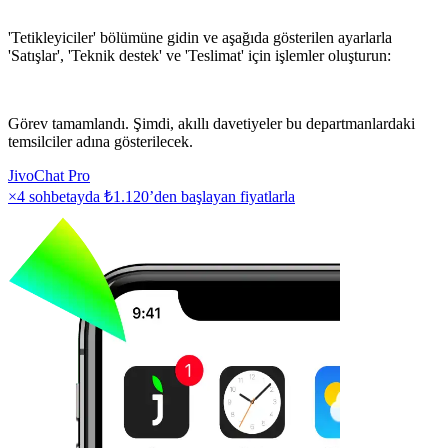
'Tetikleyiciler' bölümüne gidin ve aşağıda gösterilen ayarlarla
'Satışlar', 'Teknik destek' ve 'Teslimat' için işlemler oluşturun:
Görev tamamlandı. Şimdi, akıllı davetiyeler bu departmanlardaki
temsilciler adına gösterilecek.
JivoChat Pro
×4 sohbetayda
₺1.120
’den başlayan fiyatlarla