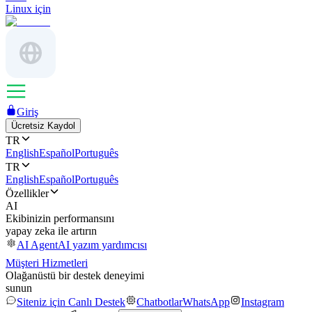
Linux için
Giriş
Ücretsiz Kaydol
TR
English
Español
Português
TR
English
Español
Português
Özellikler
AI
Ekibinizin performansını
yapay zeka ile artırın
AI Agent
AI yazım yardımcısı
Müşteri Hizmetleri
Olağanüstü bir destek deneyimi
sunun
Siteniz için Canlı Destek
Chatbotlar
WhatsApp
Instagram