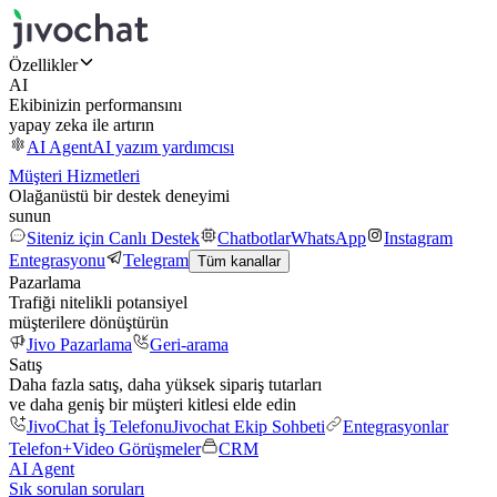
Özellikler
AI
Ekibinizin performansını
yapay zeka ile artırın
AI Agent
AI yazım yardımcısı
Müşteri Hizmetleri
Olağanüstü bir destek deneyimi
sunun
Siteniz için Canlı Destek
Chatbotlar
WhatsApp
Instagram
Entegrasyonu
Telegram
Tüm kanallar
Pazarlama
Trafiği nitelikli potansiyel
müşterilere dönüştürün
Jivo Pazarlama
Geri-arama
Satış
Daha fazla satış, daha yüksek sipariş tutarları
ve daha geniş bir müşteri kitlesi elde edin
JivoChat İş Telefonu
Jivochat Ekip Sohbeti
Entegrasyonlar
Telefon+
Video Görüşmeler
CRM
AI Agent
Sık sorulan soruları