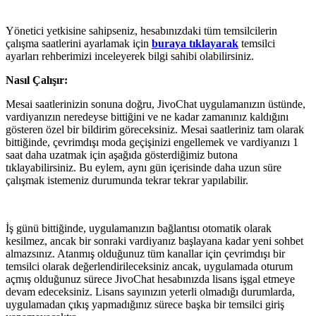
Yönetici yetkisine sahipseniz, hesabınızdaki tüm temsilcilerin
çalışma saatlerini ayarlamak için
buraya tıklayarak
temsilci
ayarları rehberimizi inceleyerek bilgi sahibi olabilirsiniz.
Nasıl Çalışır:
Mesai saatlerinizin sonuna doğru, JivoChat uygulamanızın üstünde,
vardiyanızın neredeyse bittiğini ve ne kadar zamanınız kaldığını
gösteren özel bir bildirim göreceksiniz. Mesai saatleriniz tam olarak
bittiğinde, çevrimdışı moda geçişinizi engellemek ve vardiyanızı 1
saat daha uzatmak için aşağıda gösterdiğimiz butona
tıklayabilirsiniz. Bu eylem, aynı gün içerisinde daha uzun süre
çalışmak istemeniz durumunda tekrar tekrar yapılabilir.
İş günü bittiğinde, uygulamanızın bağlantısı otomatik olarak
kesilmez, ancak bir sonraki vardiyanız başlayana kadar yeni sohbet
almazsınız. Atanmış olduğunuz tüm kanallar için çevrimdışı bir
temsilci olarak değerlendirileceksiniz ancak, uygulamada oturum
açmış olduğunuz sürece JivoChat hesabınızda lisans işgal etmeye
devam edeceksiniz. Lisans sayınızın yeterli olmadığı durumlarda,
uygulamadan çıkış yapmadığınız sürece başka bir temsilci giriş