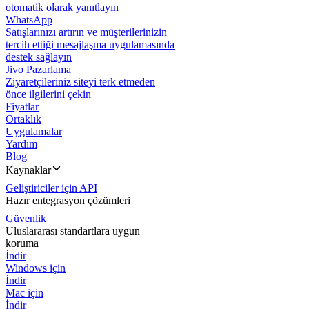
otomatik olarak yanıtlayın
WhatsApp
Satışlarınızı artırın ve müşterilerinizin
tercih ettiği mesajlaşma uygulamasında
destek sağlayın
Jivo Pazarlama
Ziyaretçileriniz siteyi terk etmeden
önce ilgilerini çekin
Fiyatlar
Ortaklık
Uygulamalar
Yardım
Blog
Kaynaklar
Geliştiriciler için API
Hazır entegrasyon çözümleri
Güvenlik
Uluslararası standartlara uygun
koruma
İndir
Windows için
İndir
Mac için
İndir