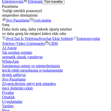
Entegrasyonu
Telegram
Tüm kanallar
Pazarlama
Trafiği nitelikli potansiyel
müşterilere dönüştürün
Jivo Pazarlama
Geri-arama
Satış
Daha fazla satış, daha yüksek sipariş tutarları
ve daha geniş bir müşteri kitlesi elde edin
JivoChat İş Telefonu
Jivochat Ekip Sohbeti
Entegrasyonlar
Telefon+
Video Görüşmeler
CRM
AI Agent
Sık sorulan soruları
otomatik olarak yanıtlayın
WhatsApp
Satışlarınızı artırın ve müşterilerinizin
tercih ettiği mesajlaşma uygulamasında
destek sağlayın
Jivo Pazarlama
Ziyaretçileriniz siteyi terk etmeden
önce ilgilerini çekin
Fiyatlar
Ortaklık
Uygulamalar
Yardım
Blog