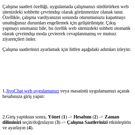
Çalışma saatleri özelliği, uygulamada çalışmanızı sürdürürken web
sitenizdeki sohbette çevrimdışı olarak görünmenize olanak tanır.
Özellikle, çalışma vardiyanızın sonunda oturumunuzu kapatmayı
unuttuğunuz durumları engellemek için geliştirilmiştir. Çıkış
yapmayı unutsanız bile, bu özellik web sitenizdeki sohbeti otomatik
olarak çevrimdışı moda çevirerek cevaplanmamış ve mutsuz
ziyaretçileri önler.
Çalışma saatlerinizi ayarlamak için lütfen aşağıdaki adımları izleyin:
1.
JivoChat web uygulamanızı
veya masaüstü uygulamamızı açarak
hesabınıza giriş yapın:
2.Giriş yaptıktan sonra,
Yönet
(
1
) ->
Hesabım
(
2
) ->
Zaman
diliminizi
seçin/doğrulayın (
3
) ->
Çalışma Saatlerinizi
etkinleştirin
ve ayarlayın (
4
).