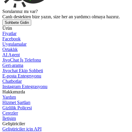
Sorularınız mı var?
Canlı destekten bize yazın, size her an yardımcı olmaya hazırız.
Sohbete Gidin
Ürün
Fiyatlar
Facebook
Uygulamalar
Ortaklık
AI Agent
JivoChat İş Telefonu
Geri-arama
Jivochat Ekip Sohbeti
E-posta Entegrsyonu
Chatbotlar
Instagram Entegrasyonu
Hakkımızda
Yardım
Hizmet Şartları
Gizlilik Poliçesi
Çerezler
İletişim
Geliştiriciler
Geliştiriciler için API