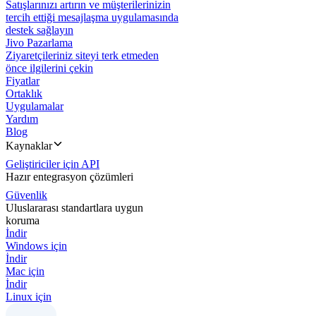
Satışlarınızı artırın ve müşterilerinizin
tercih ettiği mesajlaşma uygulamasında
destek sağlayın
Jivo Pazarlama
Ziyaretçileriniz siteyi terk etmeden
önce ilgilerini çekin
Fiyatlar
Ortaklık
Uygulamalar
Yardım
Blog
Kaynaklar
Geliştiriciler için API
Hazır entegrasyon çözümleri
Güvenlik
Uluslararası standartlara uygun
koruma
İndir
Windows için
İndir
Mac için
İndir
Linux için