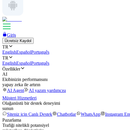
Giriş
Ücretsiz Kaydol
TR
English
Español
Português
TR
English
Español
Português
Özellikler
AI
Ekibinizin performansını
yapay zeka ile artırın
AI Agent
AI yazım yardımcısı
Müşteri Hizmetleri
Olağanüstü bir destek deneyimi
sunun
Siteniz için Canlı Destek
Chatbotlar
WhatsApp
Instagram En
Pazarlama
Trafiği nitelikli potansiyel