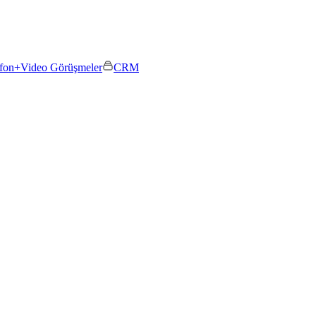
efon+
Video Görüşmeler
CRM