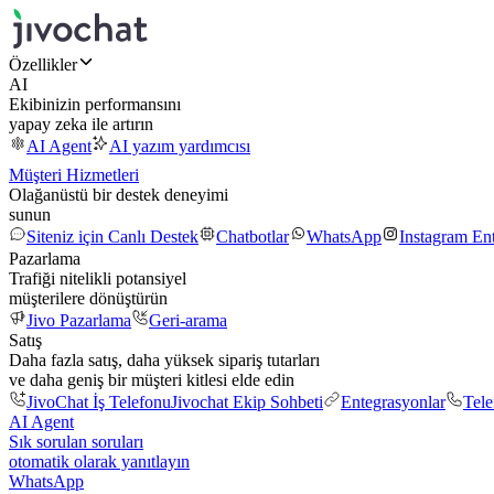
Özellikler
AI
Ekibinizin performansını
yapay zeka ile artırın
AI Agent
AI yazım yardımcısı
Müşteri Hizmetleri
Olağanüstü bir destek deneyimi
sunun
Siteniz için Canlı Destek
Chatbotlar
WhatsApp
Instagram En
Pazarlama
Trafiği nitelikli potansiyel
müşterilere dönüştürün
Jivo Pazarlama
Geri-arama
Satış
Daha fazla satış, daha yüksek sipariş tutarları
ve daha geniş bir müşteri kitlesi elde edin
JivoChat İş Telefonu
Jivochat Ekip Sohbeti
Entegrasyonlar
Tel
AI Agent
Sık sorulan soruları
otomatik olarak yanıtlayın
WhatsApp