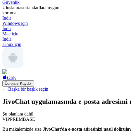
Güvenlik
Uluslararası standartlara uygun
koruma
İndir
Windows için
İndir
Mac için
İndir
Linux için
Giriş
Ücretsiz Kaydol
←
Başka bir başlık seçin
JivoChat uygulamasında e-posta adresimi 
Şu planlara dahil
VIP
PREM
BASE
Bu makalemizde size
JivoChat'da e-posta adresinizi nasıl doğrula