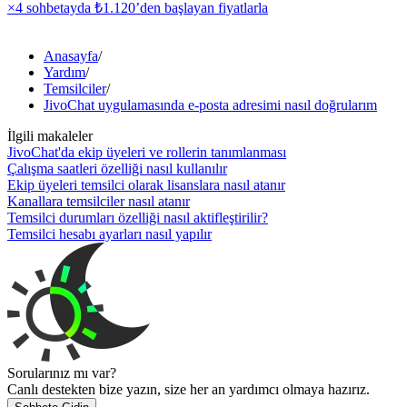
×4 sohbetayda
₺1.120
’den başlayan fiyatlarla
Anasayfa
/
Yardım
/
Temsilciler
/
JivoChat uygulamasında e-posta adresimi nasıl doğrularım
İlgili makaleler
JivoChat'da ekip üyeleri ve rollerin tanımlanması
Çalışma saatleri özelliği nasıl kullanılır
Ekip üyeleri temsilci olarak lisanslara nasıl atanır
Kanallara temsilciler nasıl atanır
Temsilci durumları özelliği nasıl aktifleştirilir?
Temsilci hesabı ayarları nasıl yapılır
Sorularınız mı var?
Canlı destekten bize yazın, size her an yardımcı olmaya hazırız.