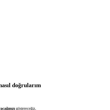
nasıl doğrularım
yacağınızı
göstereceğiz.