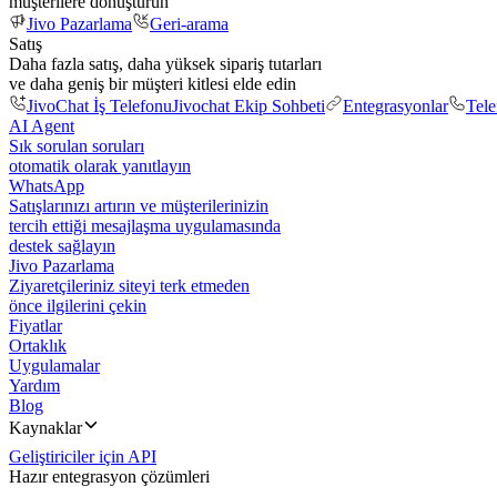
müşterilere dönüştürün
Jivo Pazarlama
Geri-arama
Satış
Daha fazla satış, daha yüksek sipariş tutarları
ve daha geniş bir müşteri kitlesi elde edin
JivoChat İş Telefonu
Jivochat Ekip Sohbeti
Entegrasyonlar
Tel
AI Agent
Sık sorulan soruları
otomatik olarak yanıtlayın
WhatsApp
Satışlarınızı artırın ve müşterilerinizin
tercih ettiği mesajlaşma uygulamasında
destek sağlayın
Jivo Pazarlama
Ziyaretçileriniz siteyi terk etmeden
önce ilgilerini çekin
Fiyatlar
Ortaklık
Uygulamalar
Yardım
Blog
Kaynaklar
Geliştiriciler için API
Hazır entegrasyon çözümleri