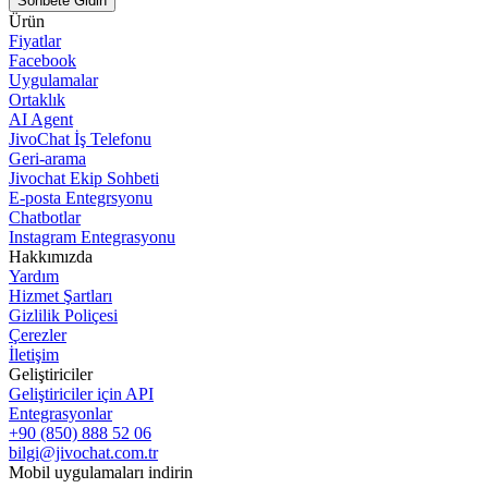
Sohbete Gidin
Ürün
Fiyatlar
Facebook
Uygulamalar
Ortaklık
AI Agent
JivoChat İş Telefonu
Geri-arama
Jivochat Ekip Sohbeti
E-posta Entegrsyonu
Chatbotlar
Instagram Entegrasyonu
Hakkımızda
Yardım
Hizmet Şartları
Gizlilik Poliçesi
Çerezler
İletişim
Geliştiriciler
Geliştiriciler için API
Entegrasyonlar
+90 (850) 888 52 06
bilgi@jivochat.com.tr
Mobil uygulamaları indirin