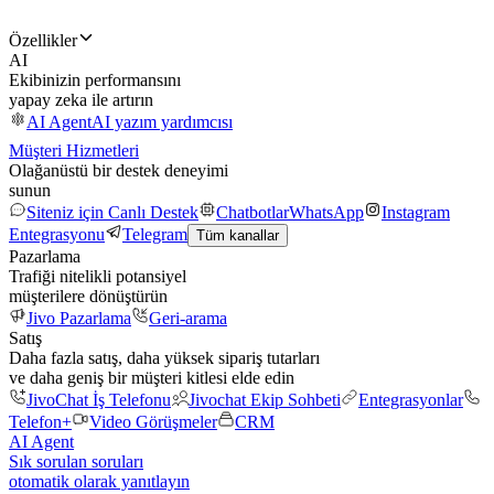
Özellikler
AI
Ekibinizin performansını
yapay zeka ile artırın
AI Agent
AI yazım yardımcısı
Müşteri Hizmetleri
Olağanüstü bir destek deneyimi
sunun
Siteniz için Canlı Destek
Chatbotlar
WhatsApp
Instagram
Entegrasyonu
Telegram
Tüm kanallar
Pazarlama
Trafiği nitelikli potansiyel
müşterilere dönüştürün
Jivo Pazarlama
Geri-arama
Satış
Daha fazla satış, daha yüksek sipariş tutarları
ve daha geniş bir müşteri kitlesi elde edin
JivoChat İş Telefonu
Jivochat Ekip Sohbeti
Entegrasyonlar
Telefon+
Video Görüşmeler
CRM
AI Agent
Sık sorulan soruları
otomatik olarak yanıtlayın