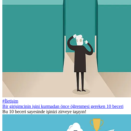
#İletişim
Bir girişimcinin işini kurmadan önce öğrenmesi gereken 10 beceri
Bu 10 beceri sayesinde işinizi zirveye taşıyın!