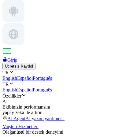
Giriş
Ücretsiz Kaydol
TR
English
Español
Português
TR
English
Español
Português
Özellikler
AI
Ekibinizin performansını
yapay zeka ile artırın
AI Agent
AI yazım yardımcısı
Müşteri Hizmetleri
Olağanüstü bir destek deneyimi