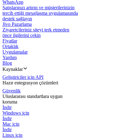
WhatsApp
Satışlarınızı artırın ve müşterilerinizin
tercih ettiği mesajlaşma uygulamasında
destek sağlayın
Jivo Pazarlama
Ziyaretçileriniz siteyi terk etmeden
önce ilgilerini çekin
Fiyatlar
Ortaklık
Uygulamalar
Yardım
Blog
Kaynaklar
Geliştiriciler için API
Hazır entegrasyon çözümleri
Güvenlik
Uluslararası standartlara uygun
koruma
İndir
Windows için
İndir
Mac için
İndir
Linux için