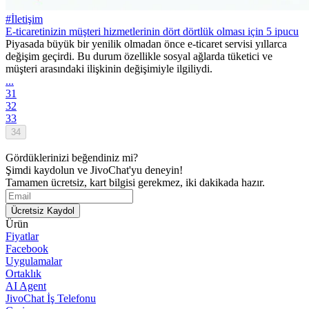
#İletişim
E-ticaretinizin müşteri hizmetlerinin dört dörtlük olması için 5 ipucu
Piyasada büyük bir yenilik olmadan önce e-ticaret servisi yıllarca
değişim geçirdi. Bu durum özellikle sosyal ağlarda tüketici ve
müşteri arasındaki ilişkinin değişimiyle ilgiliydi.
...
31
32
33
34
Gördüklerinizi beğendiniz mi?
Şimdi kaydolun ve JivoChat'yu deneyin!
Tamamen ücretsiz, kart bilgisi gerekmez, iki dakikada hazır.
Ücretsiz Kaydol
Ürün
Fiyatlar
Facebook
Uygulamalar
Ortaklık
AI Agent
JivoChat İş Telefonu