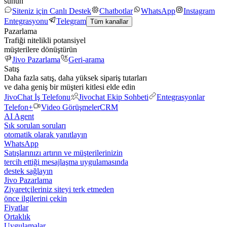
sunun
Siteniz için Canlı Destek
Chatbotlar
WhatsApp
Instagram
Entegrasyonu
Telegram
Tüm kanallar
Pazarlama
Trafiği nitelikli potansiyel
müşterilere dönüştürün
Jivo Pazarlama
Geri-arama
Satış
Daha fazla satış, daha yüksek sipariş tutarları
ve daha geniş bir müşteri kitlesi elde edin
JivoChat İş Telefonu
Jivochat Ekip Sohbeti
Entegrasyonlar
Telefon+
Video Görüşmeler
CRM
AI Agent
Sık sorulan soruları
otomatik olarak yanıtlayın
WhatsApp
Satışlarınızı artırın ve müşterilerinizin
tercih ettiği mesajlaşma uygulamasında
destek sağlayın
Jivo Pazarlama
Ziyaretçileriniz siteyi terk etmeden
önce ilgilerini çekin
Fiyatlar
Ortaklık
Uygulamalar