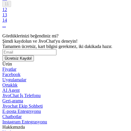
11
12
13
14
...
Gördüklerinizi beğendiniz mi?
Şimdi kaydolun ve JivoChat'yu deneyin!
Tamamen ücretsiz, kart bilgisi gerekmez, iki dakikada hazır.
Ücretsiz Kaydol
Ürün
Fiyatlar
Facebook
Uygulamalar
Ortaklık
AI Agent
JivoChat İş Telefonu
Geri-arama
Jivochat Ekip Sohbeti
E-posta Entegrsyonu
Chatbotlar
Instagram Entegrasyonu
Hakkımızda