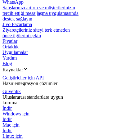
WhatsApp
Satışlarınızı artırın ve müşterilerinizin
tercih ettiği mesajlaşma uygulamasında
destek sağlayın
Jivo Pazarlama
Ziyaretçileriniz siteyi terk etmeden
önce ilgilerini çekin
Fiyatlar
Ortaklık
Uygulamalar
Yardım
Blog
Kaynaklar
Geliştiriciler için API
Hazır entegrasyon çözümleri
Güvenlik
Uluslararası standartlara uygun
koruma
İndir
Windows için
İndir
Mac için
İndir
Linux için