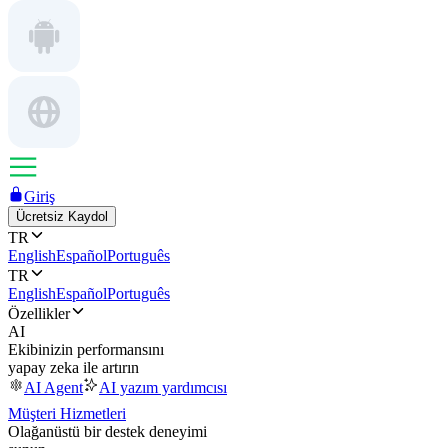
Giriş
Ücretsiz Kaydol
TR
English
Español
Português
TR
English
Español
Português
Özellikler
AI
Ekibinizin performansını
yapay zeka ile artırın
AI Agent
AI yazım yardımcısı
Müşteri Hizmetleri
Olağanüstü bir destek deneyimi