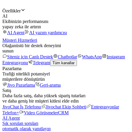
Özellikler
AI
Ekibinizin performansını
yapay zeka ile artırın
AI Agent
AI yazım yardımcısı
Müşteri Hizmetleri
Olağanüstü bir destek deneyimi
sunun
Siteniz için Canlı Destek
Chatbotlar
WhatsApp
Instagram
Entegrasyonu
Telegram
Tüm kanallar
Pazarlama
Trafiği nitelikli potansiyel
müşterilere dönüştürün
Jivo Pazarlama
Geri-arama
Satış
Daha fazla satış, daha yüksek sipariş tutarları
ve daha geniş bir müşteri kitlesi elde edin
JivoChat İş Telefonu
Jivochat Ekip Sohbeti
Entegrasyonlar
Telefon+
Video Görüşmeler
CRM
AI Agent
Sık sorulan soruları
otomatik olarak yanıtlayın