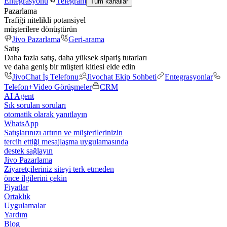
Entegrasyonu
Telegram
Tüm kanallar
Pazarlama
Trafiği nitelikli potansiyel
müşterilere dönüştürün
Jivo Pazarlama
Geri-arama
Satış
Daha fazla satış, daha yüksek sipariş tutarları
ve daha geniş bir müşteri kitlesi elde edin
JivoChat İş Telefonu
Jivochat Ekip Sohbeti
Entegrasyonlar
Telefon+
Video Görüşmeler
CRM
AI Agent
Sık sorulan soruları
otomatik olarak yanıtlayın
WhatsApp
Satışlarınızı artırın ve müşterilerinizin
tercih ettiği mesajlaşma uygulamasında
destek sağlayın
Jivo Pazarlama
Ziyaretçileriniz siteyi terk etmeden
önce ilgilerini çekin
Fiyatlar
Ortaklık
Uygulamalar
Yardım
Blog