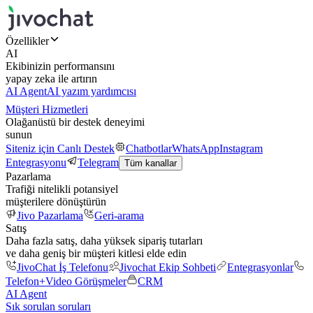
Özellikler
AI
Ekibinizin performansını
yapay zeka ile artırın
AI Agent
AI yazım yardımcısı
Müşteri Hizmetleri
Olağanüstü bir destek deneyimi
sunun
Siteniz için Canlı Destek
Chatbotlar
WhatsApp
Instagram
Entegrasyonu
Telegram
Tüm kanallar
Pazarlama
Trafiği nitelikli potansiyel
müşterilere dönüştürün
Jivo Pazarlama
Geri-arama
Satış
Daha fazla satış, daha yüksek sipariş tutarları
ve daha geniş bir müşteri kitlesi elde edin
JivoChat İş Telefonu
Jivochat Ekip Sohbeti
Entegrasyonlar
Telefon+
Video Görüşmeler
CRM
AI Agent
Sık sorulan soruları