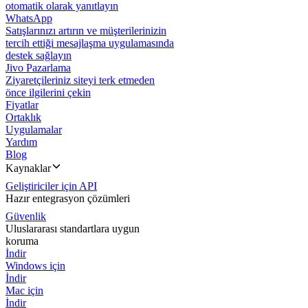
otomatik olarak yanıtlayın
WhatsApp
Satışlarınızı artırın ve müşterilerinizin
tercih ettiği mesajlaşma uygulamasında
destek sağlayın
Jivo Pazarlama
Ziyaretçileriniz siteyi terk etmeden
önce ilgilerini çekin
Fiyatlar
Ortaklık
Uygulamalar
Yardım
Blog
Kaynaklar
Geliştiriciler için API
Hazır entegrasyon çözümleri
Güvenlik
Uluslararası standartlara uygun
koruma
İndir
Windows için
İndir
Mac için
İndir