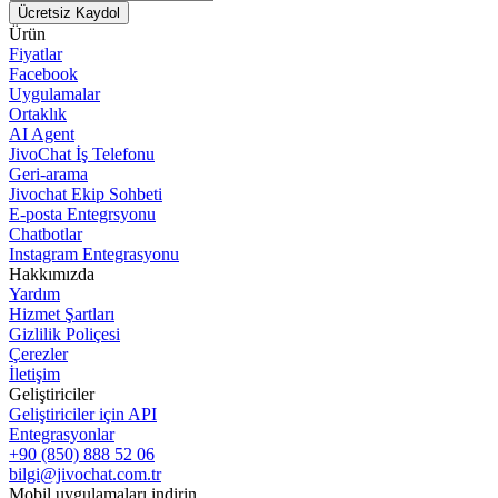
Ücretsiz Kaydol
Ürün
Fiyatlar
Facebook
Uygulamalar
Ortaklık
AI Agent
JivoChat İş Telefonu
Geri-arama
Jivochat Ekip Sohbeti
E-posta Entegrsyonu
Chatbotlar
Instagram Entegrasyonu
Hakkımızda
Yardım
Hizmet Şartları
Gizlilik Poliçesi
Çerezler
İletişim
Geliştiriciler
Geliştiriciler için API
Entegrasyonlar
+90 (850) 888 52 06
bilgi@jivochat.com.tr
Mobil uygulamaları indirin