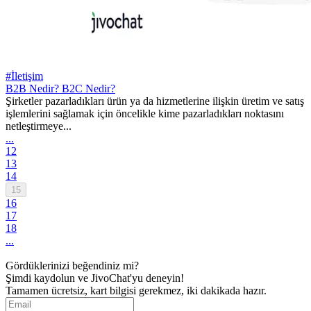
#İletişim
B2B Nedir? B2C Nedir?
Şirketler pazarladıkları ürün ya da hizmetlerine ilişkin üretim ve satış
işlemlerini sağlamak için öncelikle kime pazarladıkları noktasını
netleştirmeye...
...
12
13
14
15
16
17
18
...
Gördüklerinizi beğendiniz mi?
Şimdi kaydolun ve JivoChat'yu deneyin!
Tamamen ücretsiz, kart bilgisi gerekmez, iki dakikada hazır.