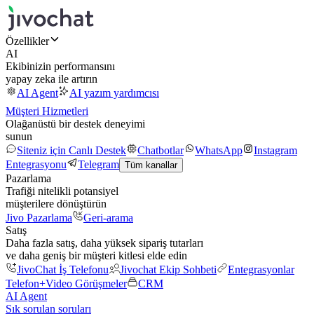
Özellikler
AI
Ekibinizin performansını
yapay zeka ile artırın
AI Agent
AI yazım yardımcısı
Müşteri Hizmetleri
Olağanüstü bir destek deneyimi
sunun
Siteniz için Canlı Destek
Chatbotlar
WhatsApp
Instagram
Entegrasyonu
Telegram
Tüm kanallar
Pazarlama
Trafiği nitelikli potansiyel
müşterilere dönüştürün
Jivo Pazarlama
Geri-arama
Satış
Daha fazla satış, daha yüksek sipariş tutarları
ve daha geniş bir müşteri kitlesi elde edin
JivoChat İş Telefonu
Jivochat Ekip Sohbeti
Entegrasyonlar
Telefon+
Video Görüşmeler
CRM
AI Agent
Sık sorulan soruları