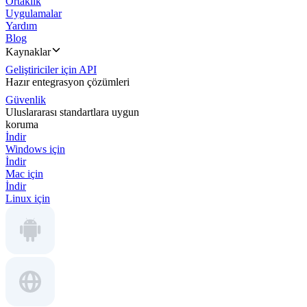
Ortaklık
Uygulamalar
Yardım
Blog
Kaynaklar
Geliştiriciler için API
Hazır entegrasyon çözümleri
Güvenlik
Uluslararası standartlara uygun
koruma
İndir
Windows için
İndir
Mac için
İndir
Linux için