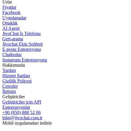
Ürün
Fiyatlar
Facebook
Uygulamalar
Ortaklık
AI Agent
JivoChat İş Telefonu
Geri-arama
Jivochat Ekip Sohbeti
E-posta Entegrsyonu
Chatbotlar
Instagram Entegrasyonu
Hakkımızda
Yardım
Hizmet Şartları
Gizlilik Poliçesi
Çerezler
İletişim
Geliştiriciler
Geliştiriciler için API
Entegrasyonlar
+90 (850) 888 52 06
bilgi@jivochat.com.tr
Mobil uygulamaları indirin