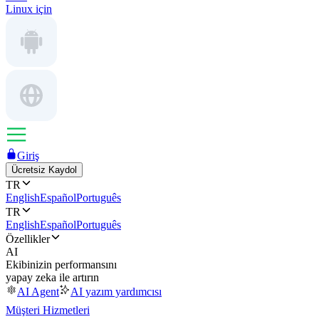
Linux için
Giriş
Ücretsiz Kaydol
TR
English
Español
Português
TR
English
Español
Português
Özellikler
AI
Ekibinizin performansını
yapay zeka ile artırın
AI Agent
AI yazım yardımcısı
Müşteri Hizmetleri