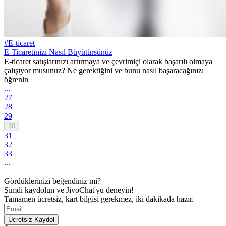
#E-ticaret
E-Ticaretinizi Nasıl Büyütürsünüz
E-ticaret satışlarınızı artırmaya ve çevrimiçi olarak başarılı olmaya
çalışıyor musunuz? Ne gerektiğini ve bunu nasıl başaracağınızı
öğrenin
...
27
28
29
30
31
32
33
...
Gördüklerinizi beğendiniz mi?
Şimdi kaydolun ve JivoChat'yu deneyin!
Tamamen ücretsiz, kart bilgisi gerekmez, iki dakikada hazır.
Ücretsiz Kaydol