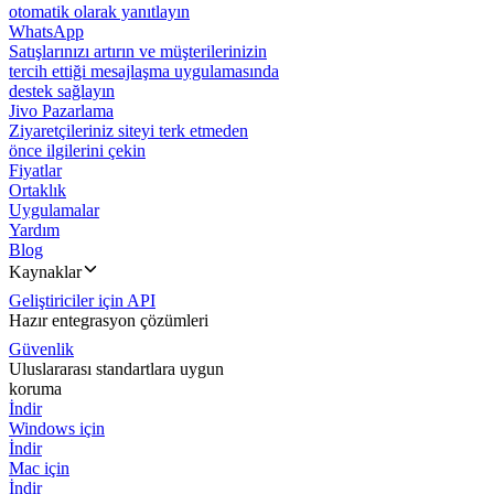
otomatik olarak yanıtlayın
WhatsApp
Satışlarınızı artırın ve müşterilerinizin
tercih ettiği mesajlaşma uygulamasında
destek sağlayın
Jivo Pazarlama
Ziyaretçileriniz siteyi terk etmeden
önce ilgilerini çekin
Fiyatlar
Ortaklık
Uygulamalar
Yardım
Blog
Kaynaklar
Geliştiriciler için API
Hazır entegrasyon çözümleri
Güvenlik
Uluslararası standartlara uygun
koruma
İndir
Windows için
İndir
Mac için
İndir