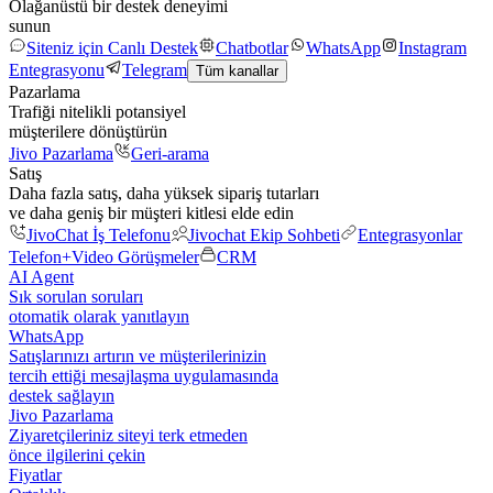
Olağanüstü bir destek deneyimi
sunun
Siteniz için Canlı Destek
Chatbotlar
WhatsApp
Instagram
Entegrasyonu
Telegram
Tüm kanallar
Pazarlama
Trafiği nitelikli potansiyel
müşterilere dönüştürün
Jivo Pazarlama
Geri-arama
Satış
Daha fazla satış, daha yüksek sipariş tutarları
ve daha geniş bir müşteri kitlesi elde edin
JivoChat İş Telefonu
Jivochat Ekip Sohbeti
Entegrasyonlar
Telefon+
Video Görüşmeler
CRM
AI Agent
Sık sorulan soruları
otomatik olarak yanıtlayın
WhatsApp
Satışlarınızı artırın ve müşterilerinizin
tercih ettiği mesajlaşma uygulamasında
destek sağlayın
Jivo Pazarlama
Ziyaretçileriniz siteyi terk etmeden
önce ilgilerini çekin
Fiyatlar